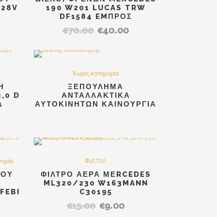
L28V
190 W201 LUCAS TRW
DF1584 EMΠΡΟΣ
€
70.00
€
40.00
Original
Η
έχουσα
price
τρέχουσα
μή
was:
τιμή
αι:
€70.00.
είναι:
LE
5.00.
Χωρίς κατηγορία
€40.00.
Η
ΞΕΠΟΥΛΗΜΑ
,0 D
ΑΝΤΑΛΛΑΚΤΙΚΑ
1
ΑΥΤΟΚΙΝΗΤΩΝ ΚΑΙΝΟΥΡΓΙΑ
ρέχουσα
μή
ναι:
LE
SALE
γορία
ΦIΛTPA
40.00.
ΚΟΥ
ΦΙΛΤΡΟ ΑΕΡΑ ΜΕRCEDES
ML320/230 W163MANN
FEBI
C30195
€
15.00
€
9.00
Original
Η