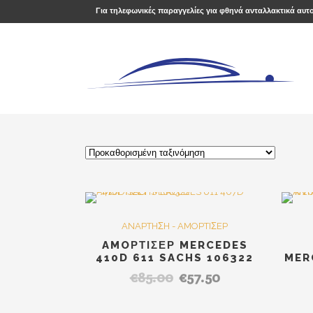
Για τηλεφωνικές παραγγελίες για φθηνά ανταλλακτικά αυτ
SALE
ANAPTHΣH - AMOPTIΣEP
AMOΡΤΙΣΕΡ MERCEDES
410D 611 SACHS 106322
MER
€
85.00
€
57.50
Original
Η
price
τρέχουσα