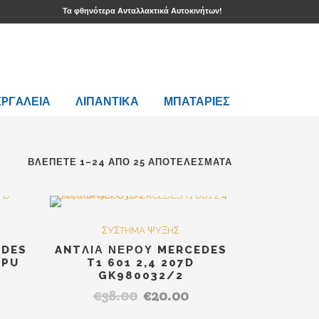
Τα φθηνότερα Ανταλλακτικά Αυτοκινήτων!
EPΓAΛΕΙΑ
ΛΙΠΑΝΤΙΚΑ
ΜΠΑΤΑΡΙΕΣ
ΒΛΈΠΕΤΕ 1–24 ΑΠΌ 25 ΑΠΟΤΕΛΈΣΜΑΤΑ
LE
SALE
ΣYΣTHMA ΨYΞHΣ
EDES
ANTΛΙΑ ΝΕΡΟΥ MERCEDES
EPU
T1 601 2,4 207D
GK980032/2
€
38.00
€
20.00
Original
Η
έχουσα
price
τρέχουσα