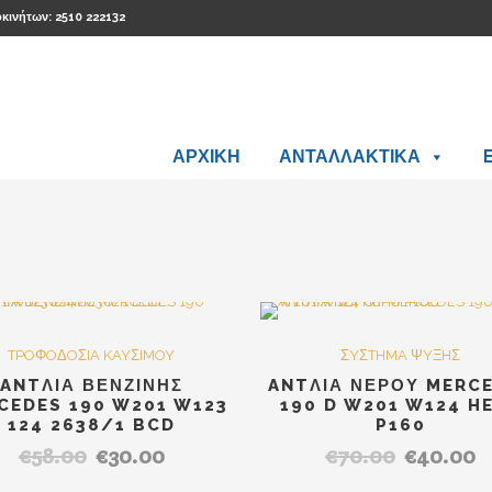
οκινήτων: 2510 222132
ΑΡΧΙΚΗ
ΑΝΤΑΛΛΑΚΤΙΚΑ
Out Of Stock
SALE
SA
TPOΦOΔOΣIA KAYΣIMOY
ΣYΣTHMA ΨYΞHΣ
ANTΛΙΑ ΒΕΝΖΙΝΗΣ
ANTΛΙΑ ΝΕΡΟΥ MERC
CEDES 190 W201 W123
190 D W201 W124 H
124 2638/1 BCD
P160
€
58.00
€
30.00
€
70.00
€
40.00
Original
Η
Original
Η
price
τρέχουσα
price
τρ