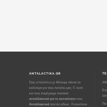
price
τρέχουσα
was:
τιμή
€55.00.
είναι:
€29.00.
ANTALACTIKA.GR
ΤΕ
Στην antalaktica.gr θέλουμε πάντα το
ΑΜ
καλύτερο για τους πελάτες μας. Γι’ αυτό
Επι
και τους παρέχουμε ποιοτικά
λί
ανταλλακτικά για το αυτοκίνητο
τους.
Πως
Ανταλλακτικά
παντός είδους . Η συνέπεια