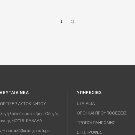
price
τρ
was:
τιμή
was:
τι
€160.00.
είναι:
€44.00.
είν
1
2
€100.00.
€3
ΛΕΥΤΑΙΑ ΝΕΑ
ΥΠΗΡΕΣΙΕΣ
ΕΤΑΙΡΕΙΑ
ΟΡΤΙΣΕΡ ΑΥΤΟΚΙΝΗΤΟΥ
ΟΡΟΙ ΚΑΙ ΠΡΟΥΠΟΘΕΣΕΙΣ
λογή λαδιού αυτοκινήτου. Οδηγός
πανσης MOTUL ΚΑΒΑΛΑ
ΤΡΟΠΟΙ ΠΛΗΡΩΜΗΣ
 θα καταλάβω ότι χρειάζομαι
ΕΠΙΣΤΡΟΦΕΣ