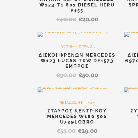
W123 T1 601 DIESEL HEPU
SP
P155
€
40.00
€
20.00
Original
Η
price
τρέχουσα
was:
τιμή
€40.00.
είναι:
SALE
ΣYΣTHMA ΦPENΩN
€20.00.
ΔΙΣΚΟΙ ΦΡΕΝΩΝ MERCEDES
ΔΙ
W123 LUCAS TRW DF1573
697
EMΠΡΟΣ
€
90.00
€
50.00
Original
Η
price
τρέχουσα
was:
τιμή
€90.00.
είναι:
SALE
METAΔΩΣH KINHΣH
€50.00.
ΣΤΑΥΡΟΣ ΚΕΝΤΡΙΚΟΥ
ΣΥ
MERCEDES W180 50S
U729LOBRO
€
55.00
€
29.00
Original
Η