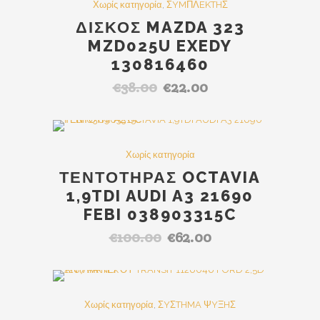
SALE
Χωρίς κατηγορία
,
ΣYMΠΛEKTHΣ
€95.00.
ΔΙΣΚΟΣ MAZDA 323
MZD025U EXEDY
130816460
€
38.00
€
22.00
Original
Η
price
τρέχουσα
was:
τιμή
€38.00.
είναι:
SALE
Χωρίς κατηγορία
€22.00.
ΤΕΝΤΟΤΗΡΑΣ OCTAVIA
1,9TDI AUDI A3 21690
FEBI 038903315C
€
100.00
€
62.00
Original
Η
price
τρέχουσα
was:
τιμή
€100.00.
είναι:
SALE
Χωρίς κατηγορία
,
ΣYΣTHMA ΨYΞHΣ
€62.00.