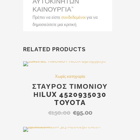
ΑΥΤΟΚΙΝΗΤΩΝ
ΚΑΙΝΟΥΡΓΙΑ”
Πρέπει να είστε
συνδεδεμένοι
για να
δημοσιεύσετε μια κριτική.
RELATED PRODUCTS
SALE
Χωρίς κατηγορία
ΣΤΑΥΡΟΣ ΤΙΜΟΝΙΟΥ
ΗΙLUX 4520935030
TOYOTA
€
150.00
€
95.00
Original
Η
price
τρέχουσα
was:
τιμή
€150.00.
είναι: