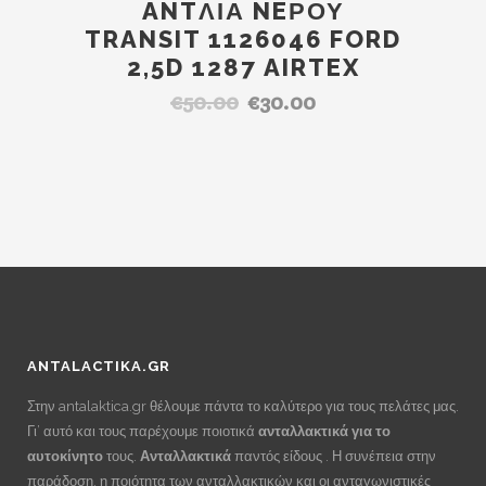
ANTΛΙΑ NEΡΟΥ
TRANSIT 1126046 FORD
2,5D 1287 AIRTEX
€
50.00
€
30.00
Original
Η
price
τρέχουσα
was:
τιμή
€50.00.
είναι:
€30.00.
ANTALACTIKA.GR
Στην antalaktica.gr θέλουμε πάντα το καλύτερο για τους πελάτες μας.
Γι’ αυτό και τους παρέχουμε ποιοτικά
ανταλλακτικά για το
αυτοκίνητο
τους.
Ανταλλακτικά
παντός είδους . Η συνέπεια στην
παράδοση, η ποιότητα των ανταλλακτικών και οι ανταγωνιστικές