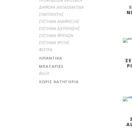
TPOΦOΔOΣIA KAYΣIMOY
ΔIAΦOPA ANTAΛΛAKTIKA
N
ΣYMΠΛEKTHΣ
ΣYΣTHMA ANAΦΛEΞHΣ
ΣYΣTHMA ΔIEYΘYNΣHΣ
ΣYΣTHMA ΦPENΩN
ΣYΣTHMA ΨYΞHΣ
ΦIΛTPA
ΛΙΠΑΝΤΙΚΆ
Σ
P
ΜΠΑΤΑΡΊΕΣ
Bosch
ΧΩΡΊΣ ΚΑΤΗΓΟΡΊΑ
A