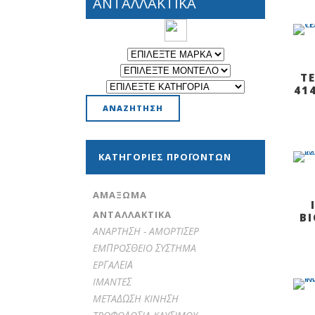
ΑΝΤΑΛΛΑΚΤΙΚΑ
T
41
ΚΑΤΗΓΟΡΊΕΣ ΠΡΟΪΌΝΤΩΝ
ΑΜΆΞΩΜΑ
ΑΝΤΑΛΛΑΚΤΙΚΑ
Β
ANAPTHΣH - AMOPTIΣEP
EMΠPOΣΘEIO ΣYΣTHMA
EPΓAΛΕΙΑ
IMANTEΣ
METAΔΩΣH KINHΣH