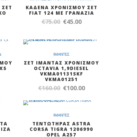
55.00.
€23.00.
 ΣΕΤ
ΚΑΔΕΝΑ ΧΡΟΝΙΣΜΟΥ ΣΕΤ
ΚO
FIAT 124 ΜΕ ΓΡΑΝΑΖΙΑ
€
75.00
€
45.00
Original
Η
price
τρέχουσα
ρέχουσα
was:
τιμή
ιμή
€75.00.
είναι:
ναι:
LE
SALE
α
IMANTEΣ
€45.00.
55.00.
ΣΜΟΥ
ΣΕΤ ΙΜΑΝΤΑΣ ΧΡΟΝΙΣΜΟΥ
3XS
OCTAVIA 1,9DIESEL
VKMA01131SKF
VKMA01251
€
160.00
€
100.00
Original
Η
ρέχουσα
price
τρέχουσα
ιμή
was:
τιμή
ναι:
€160.00.
είναι:
LE
SALE
26.00.
IMANTEΣ
€100.00.
ΝΤΑ
ΤΕΝΤΩΤΗΡΑΣ ASTRA
ΒΙΖΑ
CORSA TIGRA 1206990
OPEL A257