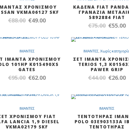
€
ΙΜΑΝΤΑΣ ΧΡΟΝΙΣΜΟΥ
ΚΑΔΕΝΑ FIAT PANDA
ISSAN VKMA06127 SKF
ΓΡΑΝΑΖΙΑ ΜΕΤΑΛΙ
5892884 FIAT
€
88.00
€
49.00
Original
Η
€
75.00
€
55.00
Original
Η
price
τρέχουσα
price
τ
was:
τιμή
was:
τ
€88.00.
είναι:
€75.00.
εί
SALE
SA
IMANTEΣ
€49.00.
IMANTEΣ
,
Χωρίς κατηγορί
€
ΕΤ ΙΜΑΝΤΑ ΧΡΟΝΙΣΜΟΥ
ΣΕΤ ΙΜΑΝΤΑ ΧΡΟΝΙ
OLO 101HP K015490XS
TERIOS 1,3 K0156
GATES
PAWER GRIP
€
95.00
€
62.00
€
44.00
€
26.00
Original
Η
Original
Η
price
τρέχουσα
price
τ
was:
τιμή
was:
τ
€95.00.
είναι:
€44.00.
εί
SALE
SA
IMANTEΣ
€62.00.
IMANTEΣ
€
ΣΕΤ ΧΡΟΝΙΣΜΟΥ FIAT
ΤΕΝΤΟΤΗΡΑΣ ΙΜΑ
LFA LANCIA 1,9 DIESEL
POLO 03E903133A Ι
VKMA02179 SKF
ΤΕΝΤΟΤΗΡΑΣ