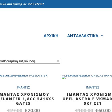
ικά αυτοκινήτων: 2510 222132
ΑΡΧΙΚΗ
ΑΝΤΑΛΛΑΚΤΙΚΑ
SALE
SA
IMANTEΣ
IMANTEΣ
IMANTAΣ ΧΡΟΝΙΣΜΟΥ
IMANTAΣ ΧΡΟΝΙΣ
EELANTER 1,8CC 5416XS
OPEL ASTRA F VKMA
GATES
SKF ΣΕΤ
€
27.00
€
20.00
€
100.00
€
60.00
Original
Η
Original