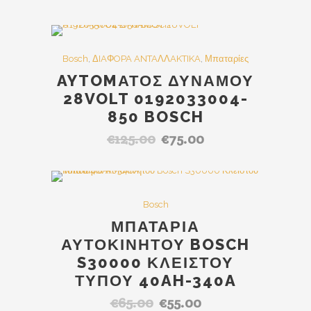
Out Of Stock
SALE
Bosch
,
ΔIAΦOPA ANTAΛΛAKTIKA
,
Μπαταρίες
AYTOMΑΤΟΣ ΔΥΝΑΜΟΥ
28VOLT 0192033004-
850 BOSCH
€
125.00
€
75.00
Original
Η
price
τρέχουσα
was:
τιμή
€125.00.
είναι:
SALE
Bosch
€75.00.
ΜΠΑΤΑΡΊΑ
ΑΥΤΟΚΙΝΉΤΟΥ BOSCH
S30000 ΚΛΕΙΣΤΟΎ
ΤΎΠΟΥ 40AH-340A
€
65.00
€
55.00
Original
Η