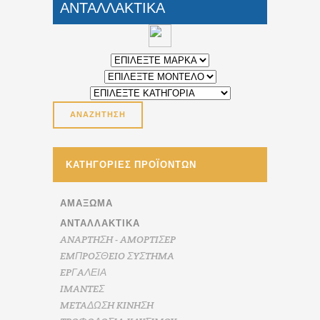
ΑΝΤΑΛΛΑΚΤΙΚΑ
ΚΑΤΗΓΟΡΊΕΣ ΠΡΟΪΌΝΤΩΝ
ΑΜΆΞΩΜΑ
ΑΝΤΑΛΛΑΚΤΙΚΑ
ANAPTHΣH - AMOPTIΣEP
EMΠPOΣΘEIO ΣYΣTHMA
EPΓAΛΕΙΑ
IMANTEΣ
METAΔΩΣH KINHΣH