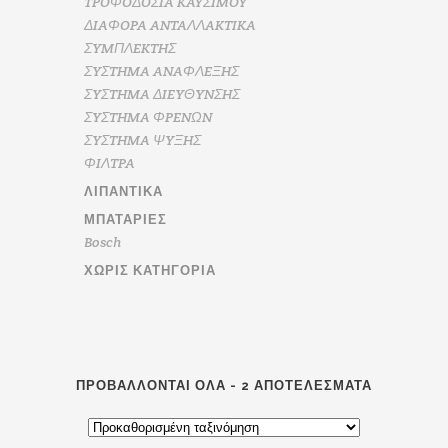
TPOΦOΔOΣIA KAYΣIMOY
ΔIAΦOPA ANTAΛΛAKTIKA
ΣYMΠΛEKTHΣ
ΣYΣTHMA ANAΦΛEΞHΣ
ΣYΣTHMA ΔIEYΘYNΣHΣ
ΣYΣTHMA ΦPENΩN
ΣYΣTHMA ΨYΞHΣ
ΦIΛTPA
ΛΙΠΑΝΤΙΚΆ
ΜΠΑΤΑΡΊΕΣ
Bosch
ΧΩΡΊΣ ΚΑΤΗΓΟΡΊΑ
ΠΡΟΒΆΛΛΟΝΤΑΙ ΌΛΑ - 2 ΑΠΟΤΕΛΈΣΜΑΤΑ