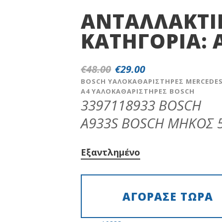
ΑΝΤΑΛΛΑΚΤΙ
ΚΑΤΗΓΟΡΊΑ:
€
48.00
€
29.00
Original
Η
price
τρέχουσα
BOSCH YAΛΟΚΑΘΑΡΙΣΤΗΡΕΣ MERCEDES
A4 YAΛΟΚΑΘΑΡΙΣΤΗΡΕΣ ΒΟSCH
was:
τιμή
3397118933 BOSCH
€48.00.
είναι:
€29.00.
A933S BOSCH ΜΗΚΟΣ 
Εξαντλημένο