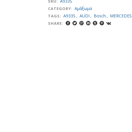
A933S
SKU:
Αμάξωμα
CATEGORY:
A933S
,
AUDI
,
Bosch
,
MERCEDES
TAGS:
SHARE: