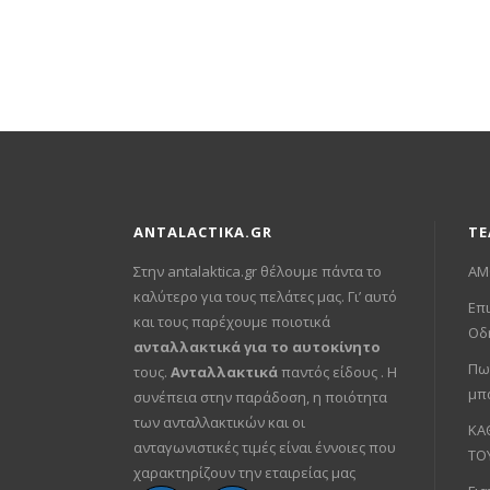
was:
τιμή
€90.00.
είναι:
€40.00.
ANTALACTIKA.GR
ΤΕ
Στην antalaktica.gr θέλουμε πάντα το
ΑΜ
καλύτερο για τους πελάτες μας. Γι’ αυτό
Επι
και τους παρέχουμε ποιοτικά
Οδ
ανταλλακτικά για το αυτοκίνητο
Πω
τους.
Ανταλλακτικά
παντός είδους . Η
μπ
συνέπεια στην παράδοση, η ποιότητα
των ανταλλακτικών και οι
ΚΑ
ανταγωνιστικές τιμές είναι έννοιες που
ΤΟ
χαρακτηρίζουν την εταιρείας μας