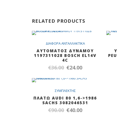
RELATED PRODUCTS
Out Of Stock
SALE
ΔIAΦOPA ANTAΛΛAKTIKA
ΑΥΤΟΜΑΤΟΣ ΔΥΝΑΜΟΥ
1197311028 ΒΟSCH EL14V
PEU
4C
€
36.00
€
24.00
Original
Η
price
τρέχουσα
was:
τιμή
€36.00.
είναι:
SALE
ΣYMΠΛEKTHΣ
€24.00.
ΠΛΑΤΩ ΑUDI 80 1,6->1986
SACHS 3082046531
€
90.00
€
40.00
Original
Η
price
τρέχουσα