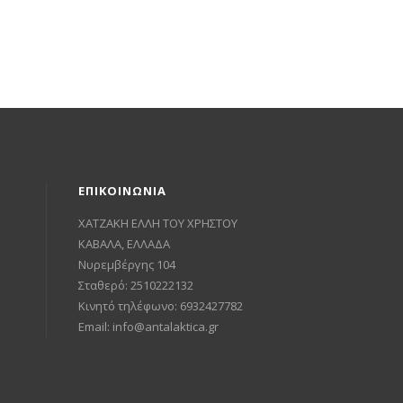
ΕΠΙΚΟΙΝΩΝΙΑ
ΧΑΤΖΑΚΗ ΕΛΛΗ ΤΟΥ ΧΡΗΣΤΟΥ
ΚΑΒΑΛΑ, ΕΛΛΑΔΑ
Νυρεμβέργης 104
Σταθερό: 2510222132
Κινητό τηλέφωνο: 6932427782
Email:
info@antalaktica.gr