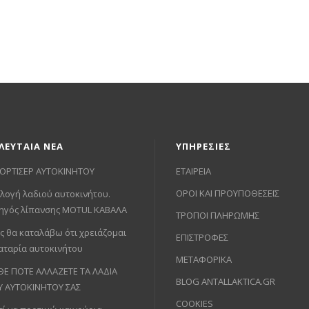
ΛΕΥΤΑΙΑ ΝΕΑ
ΥΠΗΡΕΣΙΕΣ
ΟΡΤΙΣΕΡ ΑΥΤΟΚΙΝΗΤΟΥ
ΕΤΑΙΡΕΙΑ
ΟΡΟΙ ΚΑΙ ΠΡΟΥΠΟΘΕΣΕΙΣ
λογή λαδιού αυτοκινήτου.
ηγός λίπανσης MOTUL ΚΑΒΑΛΑ
ΤΡΟΠΟΙ ΠΛΗΡΩΜΗΣ
ς θα καταλάβω ότι χρειάζομαι
ΕΠΙΣΤΡΟΦΕΣ
αταρία αυτοκινήτου
ΜΕΤΑΦΟΡΙΚΑ
ΘΕ ΠΟΤΕ ΑΛΛΑΖΕΤΕ ΤΑ ΛΑΔΙΑ
BLOG ANTALLAKTICA.GR
Υ ΑΥΤΟΚΙΝΗΤΟΥ ΣΑΣ
COOKIES