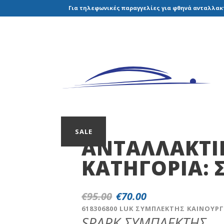
Για τηλεφωνικές παραγγελίες για φθηνά ανταλλακτ
SALE
ΑΝΤΑΛΛΑΚΤΙ
ΚΑΤΗΓΟΡΊΑ:
€
95.00
€
70.00
Original
Η
price
τρέχουσα
618306800 LUK ΣΥΜΠΛΕΚΤΗΣ ΚΑΙΝΟΥΡ
SPARK ΣΥΜΠΛΕΚΤΗΣ
was:
τιμή