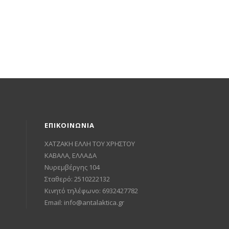
ΕΠΙΚΟΙΝΩΝΙΑ
ΧΑΤΖΑΚΗ ΕΛΛΗ ΤΟΥ ΧΡΗΣΤΟΥ
ΚΑΒΑΛΑ, ΕΛΛΑΔΑ
Νυρεμβέργης 104
Σταθερό: 2510222132
Κινητό τηλέφωνο: 6932427782
Email:
info@antalaktica.gr