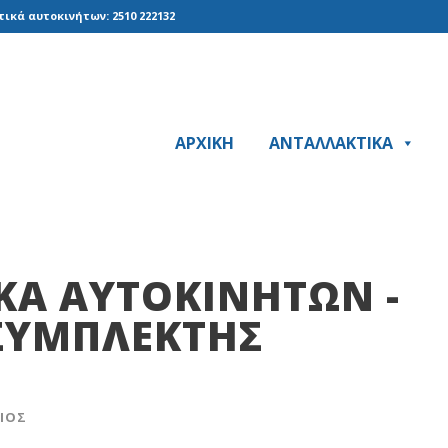
ικά αυτοκινήτων: 2510 222132
ΑΡΧΙΚΗ
ΑΝΤΑΛΛΑΚΤΙΚΑ
ΚΆ ΑΥΤΟΚΙΝΉΤΩΝ -
ΣYMΠΛEKTHΣ
ΓΙΟΣ