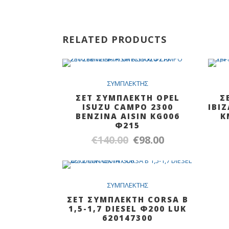
RELATED PRODUCTS
Out Of Stock
SALE
ΣYMΠΛEKTHΣ
ΣΕΤ ΣΥΜΠΛΕΚΤΗ OPEL
Σ
ISUZU CAMPO 2300
IBI
BENZINA AΙSIN KG006
K
Φ215
€
140.00
€
98.00
Original
Η
price
τρέχουσα
was:
τιμή
€140.00.
είναι:
SALE
ΣYMΠΛEKTHΣ
€98.00.
ΣΕΤ ΣΥΜΠΛΕΚΤΗ CORSA B
1,5-1,7 DIESEL Φ200 LUK
620147300