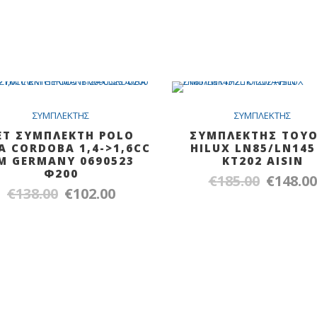
Out Of Stock
SALE
Out O
S
ΣYMΠΛEKTHΣ
ΣYMΠΛEKTHΣ
ΕΤ ΣΥΜΠΛΕΚΤΗ POLO
ΣΥΜΠΛΕΚΤΗΣ ΤΟΥ
ZA CORDOBA 1,4->1,6CC
ΗΙLUX LN85/LN145
M GERMANY 0690523
KT202 AISIN
Φ200
€
185.00
€
148.00
Original
€
138.00
€
102.00
Original
Η
price
price
τρέχουσα
was:
was:
τιμή
€185.00.
€138.00.
είναι:
€102.00.