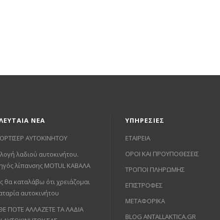
ΛΕΥΤΑΙΑ ΝΕΑ
ΥΠΗΡΕΣΙΕΣ
ΟΡΤΙΣΕΡ ΑΥΤΟΚΙΝΗΤΟΥ
ΕΤΑΙΡΕΙΑ
ΟΡΟΙ ΚΑΙ ΠΡΟΥΠΟΘΕΣΕΙΣ
λογή λαδιού αυτοκινήτου.
ηγός λίπανσης MOTUL ΚΑΒΑΛΑ
ΤΡΟΠΟΙ ΠΛΗΡΩΜΗΣ
ς θα καταλάβω ότι χρειάζομαι
ΕΠΙΣΤΡΟΦΕΣ
αταρία αυτοκινήτου
ΜΕΤΑΦΟΡΙΚΑ
ΘΕ ΠΟΤΕ ΑΛΛΑΖΕΤΕ ΤΑ ΛΑΔΙΑ
BLOG ANTALLAKTICA.GR