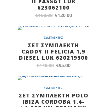
II PASSAT LUK
623062100
€
160.00
€
120.00
Original
Η
price
τρέχουσα
was:
τιμή
€160.00.
είναι:
Out Of Stock
SALE
ΣYMΠΛEKTHΣ
€120.00.
ΣΕΤ ΣΥΜΠΛΕΚΤΗ
CADDY II FELICIA 1,9
DIESEL LUK 620219500
€
140.00
€
95.00
Original
Η
price
τρέχουσα
was:
τιμή
€140.00.
είναι:
Out Of Stock
SALE
ΣYMΠΛEKTHΣ
€95.00.
ΣΕΤ ΣΥΜΠΛΕΚΤΗ POLO
IBIZA CORDOBA 1,4-