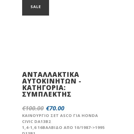
SALE
ΑΝΤΑΛΛΑΚΤΙΚΆ
ΑΥΤΟΚΙΝΉΤΩΝ -
ΚΑΤΗΓΟΡΊΑ:
ΣYMΠΛEKTHΣ
€
100.00
€
70.00
Original
Η
price
τρέχουσα
KAINOΥΡΓΙΟ ΣΕΤ ASCO ΓΙΑ ΗΟΝDA
CIVIC DA13B2
was:
τιμή
1,4-1,6 16ΒΑΛΒΙΔΟ ΑΠΟ 10/1987->1995
€100.00.
είναι:
D13B1