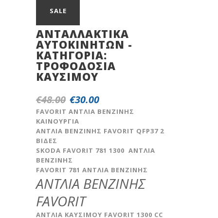
SALE
ΑΝΤΑΛΛΑΚΤΙΚΆ
ΑΥΤΟΚΙΝΉΤΩΝ -
ΚΑΤΗΓΟΡΊΑ:
TPOΦOΔOΣIA
KAYΣIMOY
€
48.00
€
30.00
Original
Η
price
τρέχουσα
FAVORIT ΑΝΤΛΙΑ ΒΕΝΖΙΝΗΣ
ΚΑΙΝΟΥΡΓΙΑ
was:
τιμή
ΑΝΤΛΙΑ ΒΕΝΖΙΝΗΣ FAVORIT QFP37 2
€48.00.
είναι:
ΒΙΔΕΣ
€30.00.
SKODA FAVORIT 781 1300 AΝΤΛΙΑ
ΒΕΝΖΙΝΗΣ
FAVORIT 781 ΑΝΤΛΙΑ ΒΕΝΖΙΝΗΣ
ANTΛΙΑ ΒΕΝΖΙΝΗΣ
FAVORIT
ΑΝΤΛΙΑ ΚΑΥΣΙΜΟΥ FAVORIT 1300 CC