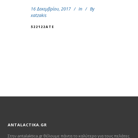
16 Δεκεμβρίου, 2017
In
By
xatzakis
522122ATE
ANTALACTIKA.GR
Στην antalaktica.gr θέλουμε πάντα το καλύτερο για τους πελάτες