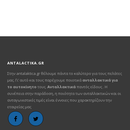
was:
τιμή
€50.00.
είναι:
€30.00.
ANTALACTIKA.GR
Στην antalaktica.gr θέλουμε πάντα το καλύτερο για τους πελάτες
μας. Γι’ αυτό και τους παρέχουμε ποιοτικά
ανταλλακτικά για
το αυτοκίνητο
τους.
Ανταλλακτικά
παντός είδους . Η
συνέπεια στην παράδοση, η ποιότητα των ανταλλακτικών και οι
ανταγωνιστικές τιμές είναι έννοιες που χαρακτηρίζουν την
εταιρείας μας