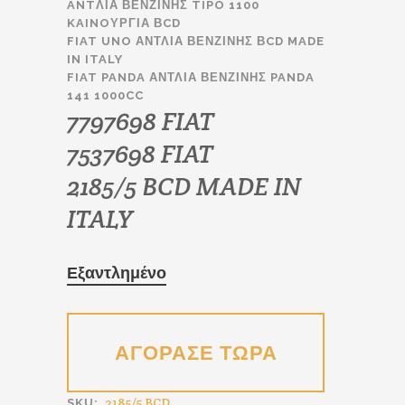
price
τρέχουσα
ANTΛΙΑ ΒΕΝΖΙΝΗΣ TIPO 1100
KAINOΥΡΓΙΑ ΒCD
was:
τιμή
FIAT UNO ΑΝΤΛΙΑ ΒΕΝΖΙΝΗΣ ΒCD MADE
€36.00.
είναι:
IN ITALY
€19.00.
FIAT PANDA ΑΝΤΛΙΑ ΒΕΝΖΙΝΗΣ PANDA
141 1000CC
7797698 FIAT
7537698 FIAT
2185/5 BCD MADE IN
ITALY
Εξαντλημένο
2185/5 BCD
SKU: