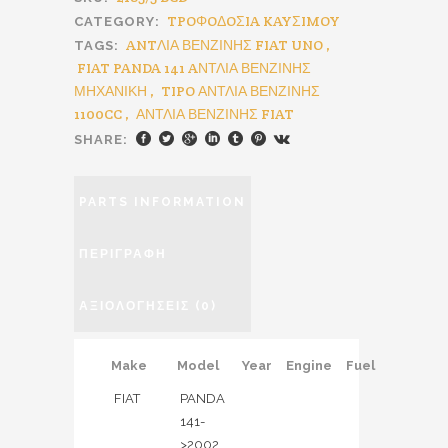
TPOΦOΔOΣIA KAYΣIMOY
CATEGORY:
ANTΛΙΑ ΒΕΝΖΙΝΗΣ FIAT UNO
,
TAGS:
FIAT PANDA 141 AΝΤΛΙΑ ΒΕΝΖΙΝΗΣ
ΜΗΧΑΝΙΚΗ
,
TIPO ΑΝΤΛΙΑ ΒΕΝΖΙΝΗΣ
1100CC
,
ΑΝΤΛΙΑ ΒΕΝΖΙΝΗΣ FIAT
SHARE:
PARTS INFORMATION
ΠΕΡΙΓΡΑΦΉ
ΑΞΙΟΛΟΓΉΣΕΙΣ (0)
Make
Model
Year
Engine
Fuel
FIAT
PANDA
141-
>2002