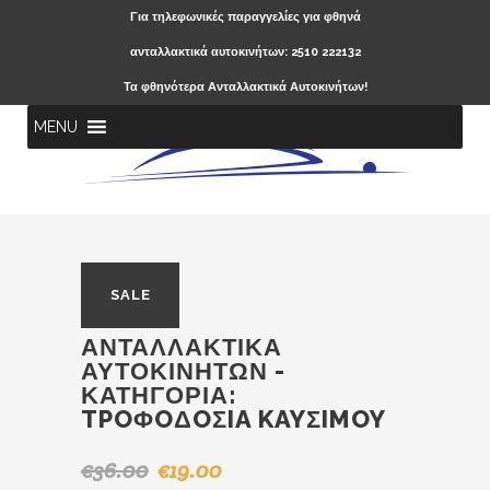
Για τηλεφωνικές παραγγελίες για φθηνά
ανταλλακτικά αυτοκινήτων: 2510 222132
Τα φθηνότερα Ανταλλακτικά Αυτοκινήτων!
MENU
SALE
ΑΝΤΑΛΛΑΚΤΙΚΆ
ΑΥΤΟΚΙΝΉΤΩΝ -
ΚΑΤΗΓΟΡΊΑ:
TPOΦOΔOΣIA KAYΣIMOY
€
36.00
€
19.00
Original
Η