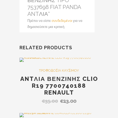
ΒΕΝΖΙΝΗΣ TIPO
7537698 FIAT PANDA
ANTΛΙΑ”
Πρέπει να είστε
συνδεδεμένοι
για να
δημοσιεύσετε μια κριτική.
RELATED PRODUCTS
SALE
TPOΦOΔOΣIA KAYΣIMOY
ANTΛΙΑ ΒΕΝΖΙΝΗΣ CLIO
R19 7700740188
RENAULT
€
35.00
€
23.00
Original
Η
price
τρέχουσα
was:
τιμή