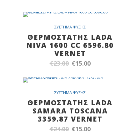
price
τρέχουσα
was:
τιμή
€38.00.
είναι:
SALE
ΣYΣTHMA ΨYΞHΣ
€20.00.
ΘΕΡΜΟΣΤΑΤΗΣ LADA
NIVA 1600 CC 6596.80
VERNET
€
23.00
€
15.00
Original
Η
price
τρέχουσα
was:
τιμή
€23.00.
είναι:
SALE
ΣYΣTHMA ΨYΞHΣ
€15.00.
ΘΕΡΜΟΣΤΑΤΗΣ LADA
SAMARA TOSCANA
3359.87 VERNET
€
24.00
€
15.00
Original
Η
price
τρέχουσα