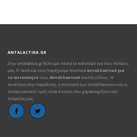
€38.00.
είναι:
€19.00.
ANTALACTIKA.GR
Στην antalaktica.gr θέλουμε πάντα το καλύτερο για τους πελάτες
μας. Γι’ αυτό και τους παρέχουμε ποιοτικά
ανταλλακτικά για
το αυτοκίνητο
τους.
Ανταλλακτικά
παντός είδους . Η
συνέπεια στην παράδοση, η ποιότητα των ανταλλακτικών και οι
ανταγωνιστικές τιμές είναι έννοιες που χαρακτηρίζουν την
εταιρείας μας