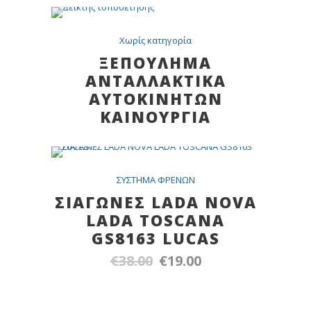
was:
τιμή
€24.00.
είναι:
Χωρίς κατηγορία
€15.00.
ΞΕΠΟΥΛΗΜΑ
ΑΝΤΑΛΛΑΚΤΙΚΑ
ΑΥΤΟΚΙΝΗΤΩΝ
ΚΑΙΝΟΥΡΓΙΑ
SALE
ΣYΣTHMA ΦPENΩN
ΣΙΑΓΩΝΕΣ LADA NOVA
LADA TOSCANA
GS8163 LUCAS
€
38.00
€
19.00
Original
Η
price
τρέχουσα
was:
τιμή