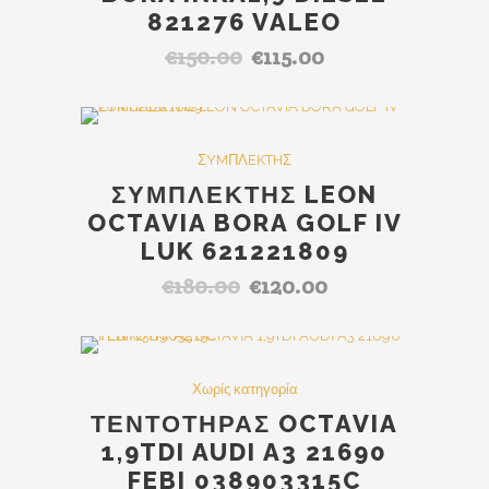
821276 VALEO
€
150.00
€
115.00
Original
Η
price
τρέχουσα
was:
τιμή
€150.00.
είναι:
Out Of Stock
SALE
ΣYMΠΛEKTHΣ
€115.00.
ΣΥΜΠΛΕΚΤΗΣ LEON
OCTAVIA BORA GOLF IV
LUK 621221809
€
180.00
€
120.00
Original
Η
price
τρέχουσα
was:
τιμή
€180.00.
είναι:
SALE
Χωρίς κατηγορία
€120.00.
ΤΕΝΤΟΤΗΡΑΣ OCTAVIA
1,9TDI AUDI A3 21690
FEBI 038903315C