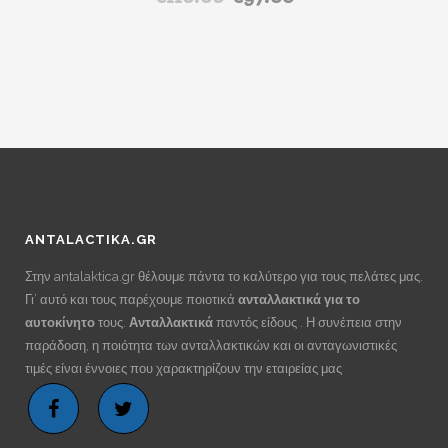
price
τρέχουσα
was:
τιμή
€110.00.
είναι:
€97.00.
ANTALACTIKA.GR
Στην antalaktica.gr θέλουμε πάντα το καλύτερο για τους πελάτες μας.
Γι’ αυτό και τους παρέχουμε ποιοτικά
ανταλλακτικά για το
αυτοκίνητο
τους.
Ανταλλακτικά
παντός είδους . Η συνέπεια στην
παράδοση, η ποιότητα των ανταλλακτικών και οι ανταγωνιστικές
τιμές είναι έννοιες που χαρακτηρίζουν την εταιρείας μας