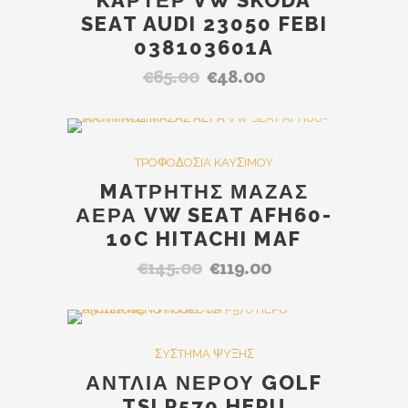
KAΡΤΕΡ VW SKODA
SEAT AUDI 23050 FEBI
038103601A
€
65.00
€
48.00
Original
Η
price
τρέχουσα
was:
τιμή
€65.00.
είναι:
Out Of Stock
SALE
TPOΦOΔOΣIA KAYΣIMOY
€48.00.
MAΤΡΗΤΗΣ ΜΑΖΑΣ
ΑΕΡΑ VW SEAT AFH60-
10C HITACHI MAF
€
145.00
€
119.00
Original
Η
price
τρέχουσα
was:
τιμή
€145.00.
είναι:
SALE
ΣYΣTHMA ΨYΞHΣ
€119.00.
ΑΝΤΛΙΑ ΝΕΡΟΥ GOLF
TSI P570 HEPU