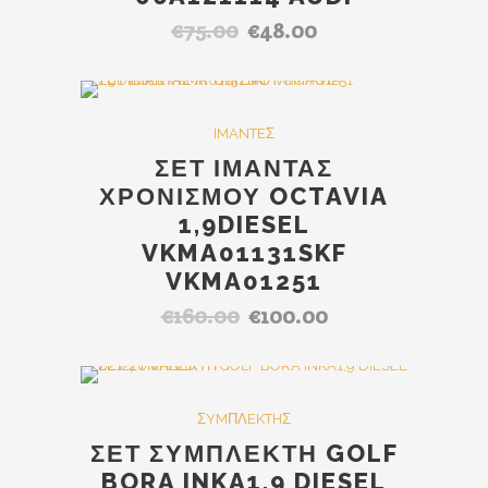
€
75.00
€
48.00
Original
Η
price
τρέχουσα
was:
τιμή
€75.00.
είναι:
SALE
IMANTEΣ
€48.00.
ΣΕΤ ΙΜΑΝΤΑΣ
ΧΡΟΝΙΣΜΟΥ OCTAVIA
1,9DIESEL
VKMA01131SKF
VKMA01251
€
160.00
€
100.00
Original
Η
price
τρέχουσα
was:
τιμή
€160.00.
είναι:
SALE
ΣYMΠΛEKTHΣ
€100.00.
ΣΕΤ ΣΥΜΠΛΕΚΤΗ GOLF
BORA INKA1,9 DIESEL