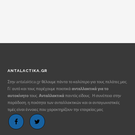
€20.00.
ANTALACTIKA.GR
Στην antalaktica.gr θέλουμε πάντα το καλύτερο για τους πελάτες μας.
Γι’ αυτό και τους παρέχουμε ποιοτικά
ανταλλακτικά για το
αυτοκίνητο
τους.
Ανταλλακτικά
παντός είδους . Η συνέπεια στην
παράδοση, η ποιότητα των ανταλλακτικών και οι ανταγωνιστικές
τιμές είναι έννοιες που χαρακτηρίζουν την εταιρείας μας