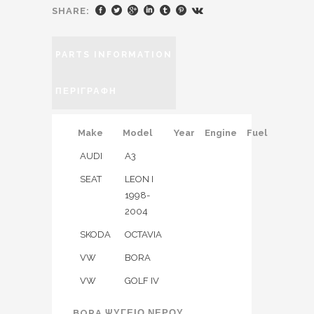
SHARE:
PARTS INFORMATION
ΠΕΡΙΓΡΑΦΉ
Make
Model
Year
Engine
Fuel
AUDI
A3
SEAT
LEON I
1998-
2004
SKODA
OCTAVIA
VW
BORA
VW
GOLF IV
BORA ΨΥΓΕΙΟ ΝΕΡΟΥ