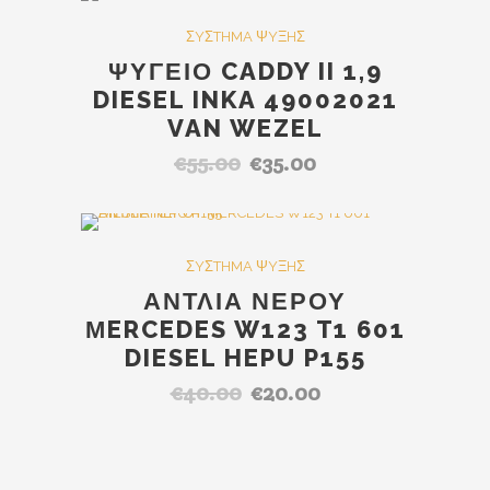
€48.00.
είναι:
Out Of Stock
SALE
ΣYΣTHMA ΨYΞHΣ
€38.00.
ΨΥΓΕΙΟ CADDY II 1,9
DIESEL INKA 49002021
VAN WEZEL
€
55.00
€
35.00
Original
Η
price
τρέχουσα
was:
τιμή
€55.00.
είναι:
Out Of Stock
SALE
ΣYΣTHMA ΨYΞHΣ
€35.00.
ΑΝΤΛΙΑ ΝΕΡΟΥ
ΜERCEDES W123 T1 601
DIESEL HEPU P155
€
40.00
€
20.00
Original
Η
price
τρέχουσα
was:
τιμή
€40.00.
είναι: