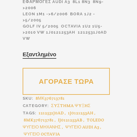
price
τρέχουσα
ΕΦΑΡΜΟΓΕΣ AUDI A3 8L1 8N3 8N9-
>2006
was:
τιμή
LEON 1M1 ->6/2006 BORA 1J2 -
€110.00.
είναι:
>5/2005
€97.00.
GOLF IV 5/2005 OCTAVIA 1U2 1U5-
>2010 VW 1J0121253AH 1212531J0AD
VW
Εξαντλημένο
8ΜΚ376713781
SKU:
ΣYΣTHMA ΨYΞHΣ
CATEGORY:
1212531J0AD
,
1J0121253AH
,
TAGS:
8MK376713781
,
IJ0121253AB
,
TOLEDO
ΨΥΓΕΙΟ ΜΗΧΑΝΗΣ
,
ΨΥΓΕΙΟ AUDI A3
,
ΨΥΓΕΙΟ OCTAVIA