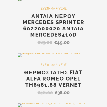
SALE
ΣYΣTHMA ΨYΞHΣ
ΑΝΤΛΙΑ ΝΕΡΟΥ
MERCEDES SPRINTER
6022000020 ΑΝΤΛΙΑ
MERCEDES410D
€
65.00
€
49.00
Original
Η
price
τρέχουσα
was:
τιμή
€65.00.
είναι:
SALE
ΣYΣTHMA ΨYΞHΣ
€49.00.
ΘΕΡΜΟΣΤΑΤΗΣ FIAT
ALFA ROMEO OPEL
TH6981.88 VERNET
€
48.00
€
38.00
Original
Η
price
τρέχουσα
was:
τιμή