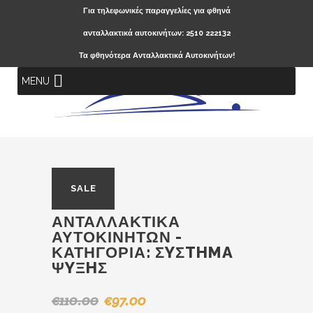
Για τηλεφωνικές παραγγελίες για φθηνά
ανταλλακτικά αυτοκινήτων: 2510 222132
Τα φθηνότερα Ανταλλακτικά Αυτοκινήτων!
MENU
SALE
ΑΝΤΑΛΛΑΚΤΙΚΆ
ΑΥΤΟΚΙΝΉΤΩΝ -
ΚΑΤΗΓΟΡΊΑ:
ΣYΣTHMA
ΨYΞHΣ
€
110.00
€
97.00
Original
Η