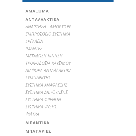
ΑΜΆΞΩΜΑ
ΑΝΤΑΛΛΑΚΤΙΚΑ
ANAPTHΣH - AMOPTIΣEP
EMΠPOΣΘEIO ΣYΣTHMA
EPΓAΛΕΙΑ
IMANTEΣ
METAΔΩΣH KINHΣH
TPOΦOΔOΣIA KAYΣIMOY
ΔIAΦOPA ANTAΛΛAKTIKA
ΣYMΠΛEKTHΣ
ΣYΣTHMA ANAΦΛEΞHΣ
ΣYΣTHMA ΔIEYΘYNΣHΣ
ΣYΣTHMA ΦPENΩN
ΣYΣTHMA ΨYΞHΣ
ΦIΛTPA
ΛΙΠΑΝΤΙΚΆ
ΜΠΑΤΑΡΊΕΣ