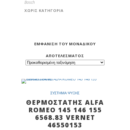
Bosch
ΧΩΡΊΣ ΚΑΤΗΓΟΡΊΑ
ΕΜΦΆΝΙΣΗ ΤΟΥ ΜΟΝΑΔΙΚΟΎ
ΑΠΟΤΕΛΈΣΜΑΤΟΣ
Out Of Stock
SALE
ΣYΣTHMA ΨYΞHΣ
ΘΕΡΜΟΣΤΑΤΗΣ ALFA
ROMEO 145 146 155
6568.83 VERNET
46550153