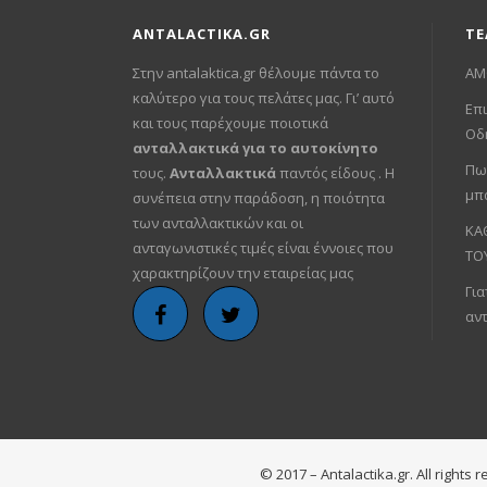
ANTALACTIKA.GR
ΤΕ
Στην antalaktica.gr θέλουμε πάντα το
ΑΜ
καλύτερο για τους πελάτες μας. Γι’ αυτό
Επι
και τους παρέχουμε ποιοτικά
Οδ
ανταλλακτικά για το αυτοκίνητο
Πω
τους.
Ανταλλακτικά
παντός είδους . Η
μπ
συνέπεια στην παράδοση, η ποιότητα
των ανταλλακτικών και οι
ΚΑ
ανταγωνιστικές τιμές είναι έννοιες που
ΤΟ
χαρακτηρίζουν την εταιρείας μας
Για
αν
© 2017 – Antalactika.gr. All right