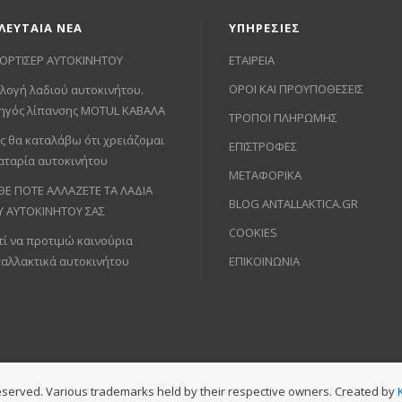
ΛΕΥΤΑΙΑ ΝΕΑ
ΥΠΗΡΕΣΙΕΣ
ΟΡΤΙΣΕΡ ΑΥΤΟΚΙΝΗΤΟΥ
ΕΤΑΙΡΕΙΑ
ΟΡΟΙ ΚΑΙ ΠΡΟΥΠΟΘΕΣΕΙΣ
λογή λαδιού αυτοκινήτου.
ηγός λίπανσης MOTUL ΚΑΒΑΛΑ
ΤΡΟΠΟΙ ΠΛΗΡΩΜΗΣ
ς θα καταλάβω ότι χρειάζομαι
ΕΠΙΣΤΡΟΦΕΣ
αταρία αυτοκινήτου
ΜΕΤΑΦΟΡΙΚΑ
ΘΕ ΠΟΤΕ ΑΛΛΑΖΕΤΕ ΤΑ ΛΑΔΙΑ
BLOG ANTALLAKTICA.GR
Υ ΑΥΤΟΚΙΝΗΤΟΥ ΣΑΣ
COOKIES
τί να προτιμώ καινούρια
ταλλακτικά αυτοκινήτου
ΕΠΙΚΟΙΝΩΝΙΑ
s reserved. Various trademarks held by their respective owners. Created by