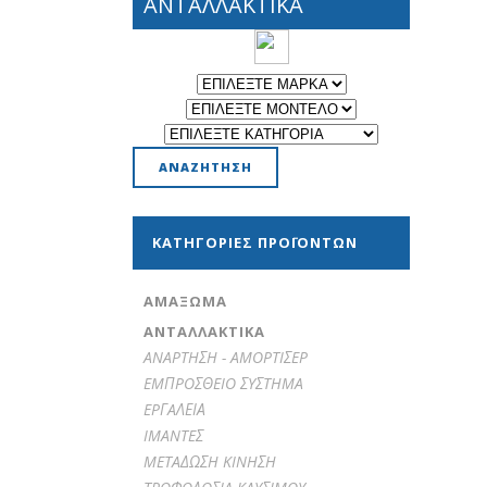
ΑΝΤΑΛΛΑΚΤΙΚΑ
ΚΑΤΗΓΟΡΊΕΣ ΠΡΟΪΌΝΤΩΝ
ΑΜΆΞΩΜΑ
ΑΝΤΑΛΛΑΚΤΙΚΑ
ANAPTHΣH - AMOPTIΣEP
EMΠPOΣΘEIO ΣYΣTHMA
EPΓAΛΕΙΑ
IMANTEΣ
METAΔΩΣH KINHΣH