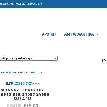
ικά αυτοκινήτων: 2510 222132
ΑΡΧΙΚΗ
ΑΝΤΑΛΛΑΚΤΙΚΑ
ΕΜ
Out Of Stock
SALE
EMΠPOΣΘEIO ΣYΣTHMA
MΠΑΛΑΚΙ FORESTER
B6642 555 21057GA050
SUBARU
€
24.00
€
15.00
Original
Η