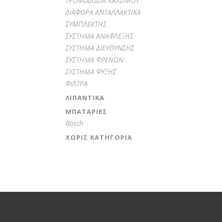
TPOΦOΔOΣIA KAYΣIMOY
ΔIAΦOPA ANTAΛΛAKTIKA
ΣYMΠΛEKTHΣ
ΣYΣTHMA ANAΦΛEΞHΣ
ΣYΣTHMA ΔIEYΘYNΣHΣ
ΣYΣTHMA ΦPENΩN
ΣYΣTHMA ΨYΞHΣ
ΦIΛTPA
ΛΙΠΑΝΤΙΚΆ
ΜΠΑΤΑΡΊΕΣ
Bosch
ΧΩΡΊΣ ΚΑΤΗΓΟΡΊΑ