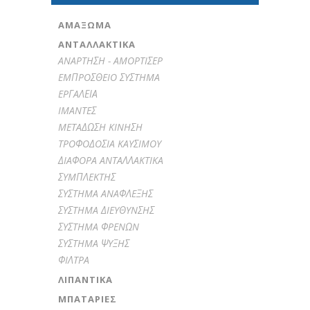
ΑΜΆΞΩΜΑ
ΑΝΤΑΛΛΑΚΤΙΚΑ
ANAPTHΣH - AMOPTIΣEP
EMΠPOΣΘEIO ΣYΣTHMA
EPΓAΛΕΙΑ
IMANTEΣ
METAΔΩΣH KINHΣH
TPOΦOΔOΣIA KAYΣIMOY
ΔIAΦOPA ANTAΛΛAKTIKA
ΣYMΠΛEKTHΣ
ΣYΣTHMA ANAΦΛEΞHΣ
ΣYΣTHMA ΔIEYΘYNΣHΣ
ΣYΣTHMA ΦPENΩN
ΣYΣTHMA ΨYΞHΣ
ΦIΛTPA
ΛΙΠΑΝΤΙΚΆ
ΜΠΑΤΑΡΊΕΣ