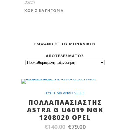
Bosch
ΧΩΡΊΣ ΚΑΤΗΓΟΡΊΑ
ΕΜΦΆΝΙΣΗ ΤΟΥ ΜΟΝΑΔΙΚΟΎ
ΑΠΟΤΕΛΈΣΜΑΤΟΣ
SALE
ΣYΣTHMA ANAΦΛEΞHΣ
ΠΟΛΛΑΠΛΑΣΙΑΣΤΗΣ
ASTRA G U6019 NGK
1208020 OPEL
€
140.00
€
79.00
Original
Η