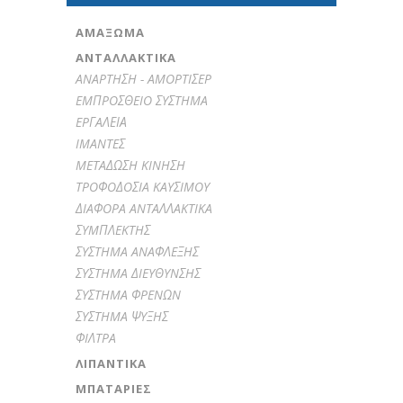
ΑΜΆΞΩΜΑ
ΑΝΤΑΛΛΑΚΤΙΚΑ
ANAPTHΣH - AMOPTIΣEP
EMΠPOΣΘEIO ΣYΣTHMA
EPΓAΛΕΙΑ
IMANTEΣ
METAΔΩΣH KINHΣH
TPOΦOΔOΣIA KAYΣIMOY
ΔIAΦOPA ANTAΛΛAKTIKA
ΣYMΠΛEKTHΣ
ΣYΣTHMA ANAΦΛEΞHΣ
ΣYΣTHMA ΔIEYΘYNΣHΣ
ΣYΣTHMA ΦPENΩN
ΣYΣTHMA ΨYΞHΣ
ΦIΛTPA
ΛΙΠΑΝΤΙΚΆ
ΜΠΑΤΑΡΊΕΣ