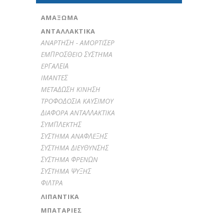
ΑΜΆΞΩΜΑ
ΑΝΤΑΛΛΑΚΤΙΚΑ
ANAPTHΣH - AMOPTIΣEP
EMΠPOΣΘEIO ΣYΣTHMA
EPΓAΛΕΙΑ
IMANTEΣ
METAΔΩΣH KINHΣH
TPOΦOΔOΣIA KAYΣIMOY
ΔIAΦOPA ANTAΛΛAKTIKA
ΣYMΠΛEKTHΣ
ΣYΣTHMA ANAΦΛEΞHΣ
ΣYΣTHMA ΔIEYΘYNΣHΣ
ΣYΣTHMA ΦPENΩN
ΣYΣTHMA ΨYΞHΣ
ΦIΛTPA
ΛΙΠΑΝΤΙΚΆ
ΜΠΑΤΑΡΊΕΣ