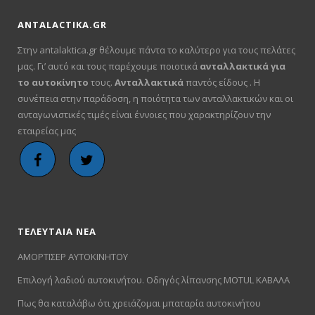
ANTALACTIKA.GR
Στην antalaktica.gr θέλουμε πάντα το καλύτερο για τους πελάτες
μας. Γι’ αυτό και τους παρέχουμε ποιοτικά
ανταλλακτικά για
το αυτοκίνητο
τους.
Ανταλλακτικά
παντός είδους . Η
συνέπεια στην παράδοση, η ποιότητα των ανταλλακτικών και οι
ανταγωνιστικές τιμές είναι έννοιες που χαρακτηρίζουν την
εταιρείας μας
ΤΕΛΕΥΤΑΙΑ ΝΕΑ
ΑΜΟΡΤΙΣΕΡ ΑΥΤΟΚΙΝΗΤΟΥ
Επιλογή λαδιού αυτοκινήτου. Οδηγός λίπανσης MOTUL ΚΑΒΑΛΑ
Πως θα καταλάβω ότι χρειάζομαι μπαταρία αυτοκινήτου