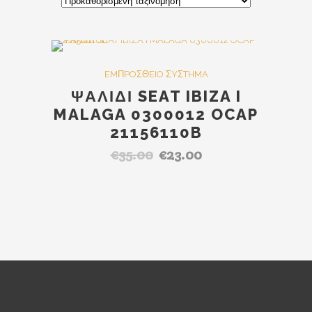
SALE
EMΠPOΣΘEIO ΣYΣTHMA
ΨΑΛΙΔΙ SEAT IBIZA I
MALAGA 0300012 OCAP
21156110B
€
35.00
€
23.00
Original
Η
price
τρέχουσα
was:
τιμή
€35.00.
είναι:
€23.00.