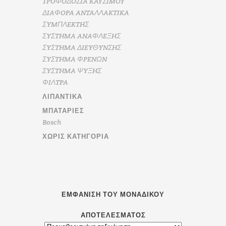
TPOΦOΔOΣIA KAYΣIMOY
ΔIAΦOPA ANTAΛΛAKTIKA
ΣYMΠΛEKTHΣ
ΣYΣTHMA ANAΦΛEΞHΣ
ΣYΣTHMA ΔIEYΘYNΣHΣ
ΣYΣTHMA ΦPENΩN
ΣYΣTHMA ΨYΞHΣ
ΦIΛTPA
ΛΙΠΑΝΤΙΚΆ
ΜΠΑΤΑΡΊΕΣ
Bosch
ΧΩΡΊΣ ΚΑΤΗΓΟΡΊΑ
ΕΜΦΆΝΙΣΗ ΤΟΥ ΜΟΝΑΔΙΚΟΎ
ΑΠΟΤΕΛΈΣΜΑΤΟΣ