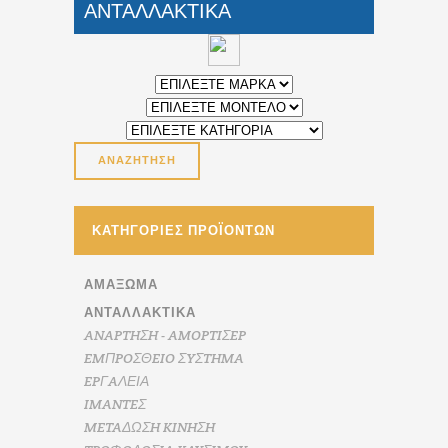
ΑΝΤΑΛΛΑΚΤΙΚΑ
ΚΑΤΗΓΟΡΊΕΣ ΠΡΟΪΌΝΤΩΝ
ΑΜΆΞΩΜΑ
ΑΝΤΑΛΛΑΚΤΙΚΑ
ANAPTHΣH - AMOPTIΣEP
EMΠPOΣΘEIO ΣYΣTHMA
EPΓAΛΕΙΑ
IMANTEΣ
METAΔΩΣH KINHΣH