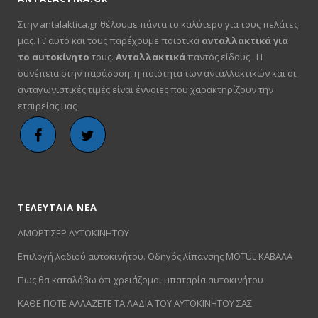
Στην antalaktica.gr θέλουμε πάντα το καλύτερο για τους πελάτες
μας. Γι’ αυτό και τους παρέχουμε ποιοτικά
ανταλλακτικά για
το αυτοκίνητο
τους.
Ανταλλακτικά
παντός είδους . Η
συνέπεια στην παράδοση, η ποιότητα των ανταλλακτικών και οι
ανταγωνιστικές τιμές είναι έννοιες που χαρακτηρίζουν την
εταιρείας μας
ΤΕΛΕΥΤΑΙΑ ΝΕΑ
ΑΜΟΡΤΙΣΕΡ ΑΥΤΟΚΙΝΗΤΟΥ
Επιλογή λαδιού αυτοκινήτου. Οδηγός λίπανσης MOTUL ΚΑΒΑΛΑ
Πως θα καταλάβω ότι χρειάζομαι μπαταρία αυτοκινήτου
ΚΑΘΕ ΠΟΤΕ ΑΛΛΑΖΕΤΕ ΤΑ ΛΑΔΙΑ ΤΟΥ ΑΥΤΟΚΙΝΗΤΟΥ ΣΑΣ