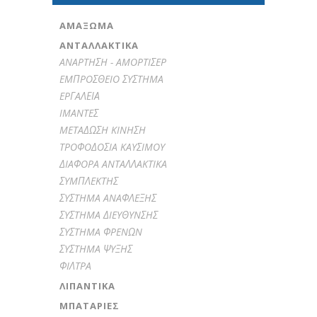
ΑΜΆΞΩΜΑ
ΑΝΤΑΛΛΑΚΤΙΚΑ
ANAPTHΣH - AMOPTIΣEP
EMΠPOΣΘEIO ΣYΣTHMA
EPΓAΛΕΙΑ
IMANTEΣ
METAΔΩΣH KINHΣH
TPOΦOΔOΣIA KAYΣIMOY
ΔIAΦOPA ANTAΛΛAKTIKA
ΣYMΠΛEKTHΣ
ΣYΣTHMA ANAΦΛEΞHΣ
ΣYΣTHMA ΔIEYΘYNΣHΣ
ΣYΣTHMA ΦPENΩN
ΣYΣTHMA ΨYΞHΣ
ΦIΛTPA
ΛΙΠΑΝΤΙΚΆ
ΜΠΑΤΑΡΊΕΣ