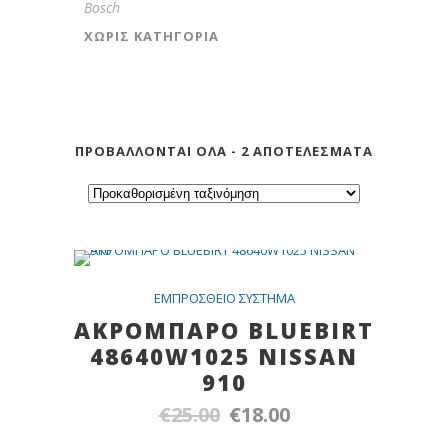
Bosch
ΧΩΡΊΣ ΚΑΤΗΓΟΡΊΑ
ΠΡΟΒΆΛΛΟΝΤΑΙ ΌΛΑ - 2 ΑΠΟΤΕΛΈΣΜΑΤΑ
SALE
EMΠPOΣΘEIO ΣYΣTHMA
AKΡΟΜΠΑΡΟ BLUEBIRT
48640W1025 NISSAN
910
€
25.00
€
18.00
Original
Η
price
τρέχουσα