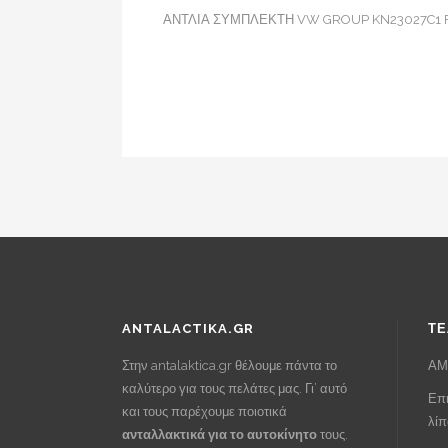
ΑΝΤΛΙΑ ΣΥΜΠΛΕΚΤΗ VW GROUP KN23027C1 
ANTALACTIKA.GR
ΤΕ
Στην antalaktica.gr θέλουμε πάντα το
ΑΜ
καλύτερο για τους πελάτες μας. Γι’ αυτό
Επι
και τους παρέχουμε ποιοτικά
λί
ανταλλακτικά για το αυτοκίνητο
τους.