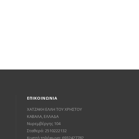
ΕΠΙΚΟΙΝΩΝΙΑ
ΧΑΤΖΑΚΗ ΕΛΛΗ ΤΟΥ ΧΡΗΣΤΟΥ
ΚΑΒΑΛΑ, ΕΛΛΑΔΑ
Νυρεμβέργης 104
Σταθερό: 2510222132
Κινητό τηλέφωνο: 6932427782