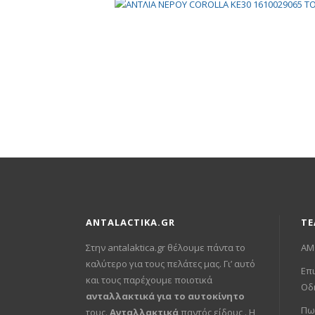
ANTALACTIKA.GR
ΤΕ
Στην antalaktica.gr θέλουμε πάντα το
ΑΜ
καλύτερο για τους πελάτες μας. Γι’ αυτό
Επι
και τους παρέχουμε ποιοτικά
Οδ
ανταλλακτικά για το αυτοκίνητο
Πω
τους.
Ανταλλακτικά
παντός είδους . Η