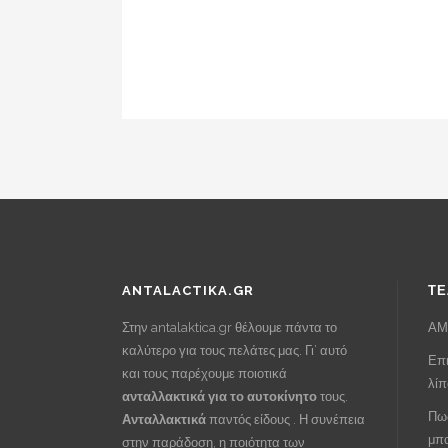
ANTALACTIKA.GR
ΤΕ
Στην antalaktica.gr θέλουμε πάντα το
ΑΜ
καλύτερο για τους πελάτες μας. Γι’ αυτό
Επι
και τους παρέχουμε ποιοτικά
λί
ανταλλακτικά για το αυτοκίνητο
τους.
Πως
Ανταλλακτικά
παντός είδους . Η συνέπεια
μπα
στην παράδοση, η ποιότητα των