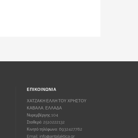
ΕΠΙΚΟΙΝΩΝΙΑ
ΧΑΤΖΑΚΗ ΕΛΛΗ ΤΟΥ ΧΡΗΣΤΟΥ
ΚΑΒΑΛΑ, ΕΛΛΑΔΑ
Νυρεμβέργης 104
Σταθερό: 2510222132
Κινητό τηλέφωνο: 6932427782
Email:
info@antalaktica.gr