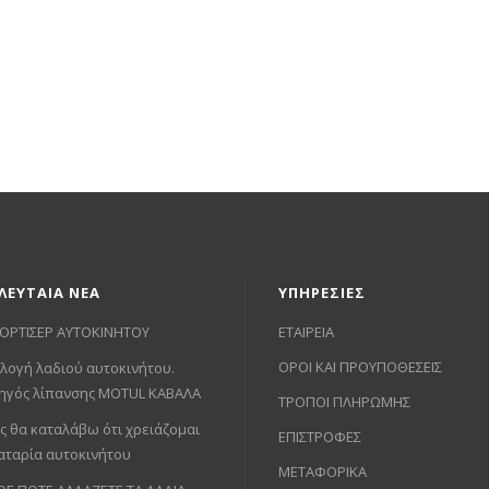
ΛΕΥΤΑΙΑ ΝΕΑ
ΥΠΗΡΕΣΙΕΣ
ΟΡΤΙΣΕΡ ΑΥΤΟΚΙΝΗΤΟΥ
ΕΤΑΙΡΕΙΑ
ΟΡΟΙ ΚΑΙ ΠΡΟΥΠΟΘΕΣΕΙΣ
λογή λαδιού αυτοκινήτου.
ηγός λίπανσης MOTUL ΚΑΒΑΛΑ
ΤΡΟΠΟΙ ΠΛΗΡΩΜΗΣ
ς θα καταλάβω ότι χρειάζομαι
ΕΠΙΣΤΡΟΦΕΣ
αταρία αυτοκινήτου
ΜΕΤΑΦΟΡΙΚΑ