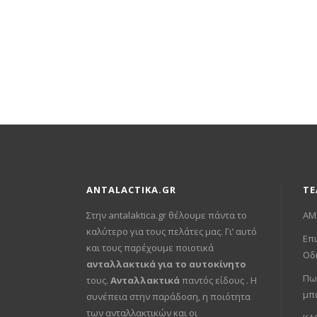
ANTALACTIKA.GR
ΤΕ
Στην antalaktica.gr θέλουμε πάντα το
ΑΜ
καλύτερο για τους πελάτες μας. Γι’ αυτό
Επι
και τους παρέχουμε ποιοτικά
Οδ
ανταλλακτικά για το αυτοκίνητο
Πω
τους.
Ανταλλακτικά
παντός είδους . Η
μπ
συνέπεια στην παράδοση, η ποιότητα
των ανταλλακτικών και οι