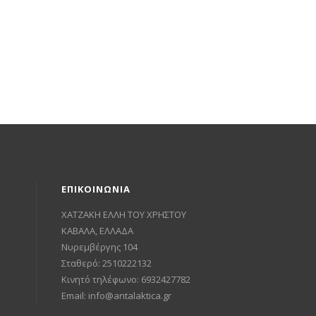
ΕΠΙΚΟΙΝΩΝΙΑ
ΧΑΤΖΑΚΗ ΕΛΛΗ ΤΟΥ ΧΡΗΣΤΟΥ
ΚΑΒΑΛΑ, ΕΛΛΑΔΑ
Νυρεμβέργης 104
Σταθερό: 2510222132
Κινητό τηλέφωνο: 6932427782
Email:
info@antalaktica.gr