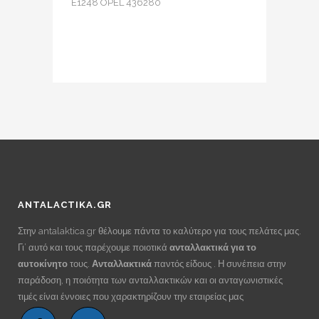
E1248 OPEL 436280
ANTALACTIKA.GR
Στην antalaktica.gr θέλουμε πάντα το καλύτερο για τους πελάτες μας.
Γι’ αυτό και τους παρέχουμε ποιοτικά
ανταλλακτικά για το
αυτοκίνητο
τους.
Ανταλλακτικά
παντός είδους . Η συνέπεια στην
παράδοση, η ποιότητα των ανταλλακτικών και οι ανταγωνιστικές
τιμές είναι έννοιες που χαρακτηρίζουν την εταιρείας μας