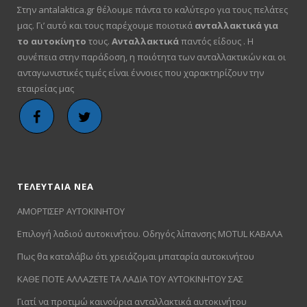
Στην antalaktica.gr θέλουμε πάντα το καλύτερο για τους πελάτες
μας. Γι’ αυτό και τους παρέχουμε ποιοτικά
ανταλλακτικά για
το αυτοκίνητο
τους.
Ανταλλακτικά
παντός είδους . Η
συνέπεια στην παράδοση, η ποιότητα των ανταλλακτικών και οι
ανταγωνιστικές τιμές είναι έννοιες που χαρακτηρίζουν την
εταιρείας μας
ΤΕΛΕΥΤΑΙΑ ΝΕΑ
ΑΜΟΡΤΙΣΕΡ ΑΥΤΟΚΙΝΗΤΟΥ
Επιλογή λαδιού αυτοκινήτου. Οδηγός λίπανσης MOTUL ΚΑΒΑΛΑ
Πως θα καταλάβω ότι χρειάζομαι μπαταρία αυτοκινήτου
ΚΑΘΕ ΠΟΤΕ ΑΛΛΑΖΕΤΕ ΤΑ ΛΑΔΙΑ ΤΟΥ ΑΥΤΟΚΙΝΗΤΟΥ ΣΑΣ
Γιατί να προτιμώ καινούρια ανταλλακτικά αυτοκινήτου