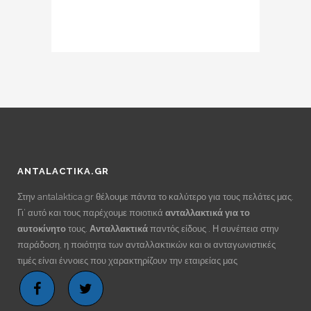
ANTALACTIKA.GR
Στην antalaktica.gr θέλουμε πάντα το καλύτερο για τους πελάτες μας.
Γι’ αυτό και τους παρέχουμε ποιοτικά
ανταλλακτικά για το
αυτοκίνητο
τους.
Ανταλλακτικά
παντός είδους . Η συνέπεια στην
παράδοση, η ποιότητα των ανταλλακτικών και οι ανταγωνιστικές
τιμές είναι έννοιες που χαρακτηρίζουν την εταιρείας μας