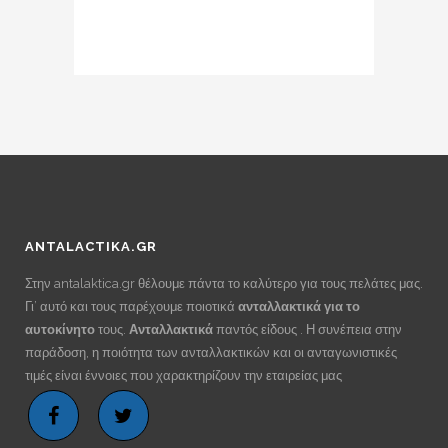
ANTALACTIKA.GR
Στην antalaktica.gr θέλουμε πάντα το καλύτερο για τους πελάτες μας.
Γι’ αυτό και τους παρέχουμε ποιοτικά
ανταλλακτικά για το
αυτοκίνητο
τους.
Ανταλλακτικά
παντός είδους . Η συνέπεια στην
παράδοση, η ποιότητα των ανταλλακτικών και οι ανταγωνιστικές
τιμές είναι έννοιες που χαρακτηρίζουν την εταιρείας μας