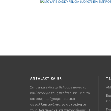
ANTALACTIKA.GR
ΤΕ
Στην antalaktica.gr θέλουμε πάντα το
ΑΜ
καλύτερο για τους πελάτες μας. Γι’ αυτό
Επι
και τους παρέχουμε ποιοτικά
Οδ
ανταλλακτικά για το αυτοκίνητο
Πω
τους.
Ανταλλακτικά
παντός είδους . Η