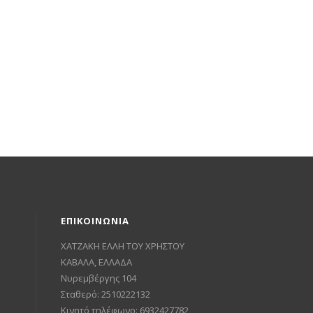
ΕΠΙΚΟΙΝΩΝΙΑ
ΧΑΤΖΑΚΗ ΕΛΛΗ ΤΟΥ ΧΡΗΣΤΟΥ
ΚΑΒΑΛΑ, ΕΛΛΑΔΑ
Νυρεμβέργης 104
Σταθερό: 2510222132
Κινητό τηλέφωνο: 6932427782