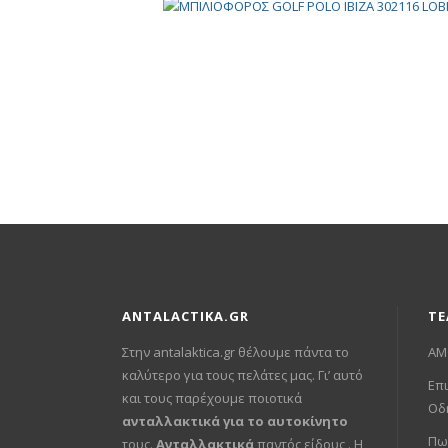
ANTALACTIKA.GR
ΤΕ
Στην antalaktica.gr θέλουμε πάντα το
ΑΜ
καλύτερο για τους πελάτες μας. Γι’ αυτό
Επι
και τους παρέχουμε ποιοτικά
Οδ
ανταλλακτικά για το αυτοκίνητο
Πω
τους.
Ανταλλακτικά
παντός είδους . Η