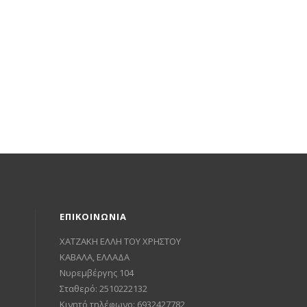
ΕΠΙΚΟΙΝΩΝΙΑ
ΧΑΤΖΑΚΗ ΕΛΛΗ ΤΟΥ ΧΡΗΣΤΟΥ
ΚΑΒΑΛΑ, ΕΛΛΑΔΑ
Νυρεμβέργης 104
Σταθερό: 2510222132
Κινητό τηλέφωνο: 6932427782