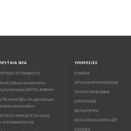
ΛΕΥΤΑΙΑ ΝΕΑ
ΥΠΗΡΕΣΙΕΣ
ΟΡΤΙΣΕΡ ΑΥΤΟΚΙΝΗΤΟΥ
ΕΤΑΙΡΕΙΑ
ΟΡΟΙ ΚΑΙ ΠΡΟΥΠΟΘΕΣΕΙΣ
λογή λαδιού αυτοκινήτου.
ηγός λίπανσης MOTUL ΚΑΒΑΛΑ
ΤΡΟΠΟΙ ΠΛΗΡΩΜΗΣ
ς θα καταλάβω ότι χρειάζομαι
ΕΠΙΣΤΡΟΦΕΣ
αταρία αυτοκινήτου
ΜΕΤΑΦΟΡΙΚΑ
ΘΕ ΠΟΤΕ ΑΛΛΑΖΕΤΕ ΤΑ ΛΑΔΙΑ
BLOG ANTALLAKTICA.GR
Υ ΑΥΤΟΚΙΝΗΤΟΥ ΣΑΣ
COOKIES