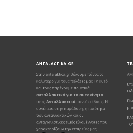
price
τρέχουσα
was:
τιμή
€105.00.
είναι:
€55.00.
ANTALACTIKA.GR
ΤΕ
Στην antalaktica.gr θέλουμε πάντα το
ΑΜ
καλύτερο για τους πελάτες μας. Γι’ αυτό
Επι
και τους παρέχουμε ποιοτικά
Οδ
ανταλλακτικά για το αυτοκίνητο
Πω
τους.
Ανταλλακτικά
παντός είδους . Η
μπ
συνέπεια στην παράδοση, η ποιότητα
των ανταλλακτικών και οι
ΚΑ
ανταγωνιστικές τιμές είναι έννοιες που
ΤΟ
χαρακτηρίζουν την εταιρείας μας