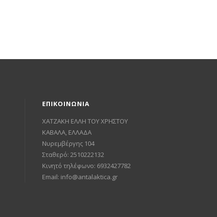
ΕΠΙΚΟΙΝΩΝΙΑ
ΧΑΤΖΑΚΗ ΕΛΛΗ ΤΟΥ ΧΡΗΣΤΟΥ
ΚΑΒΑΛΑ, ΕΛΛΑΔΑ
Νυρεμβέργης 104
Σταθερό: 2510222132
Κινητό τηλέφωνο: 6932427782
Email:
info@antalaktica.gr