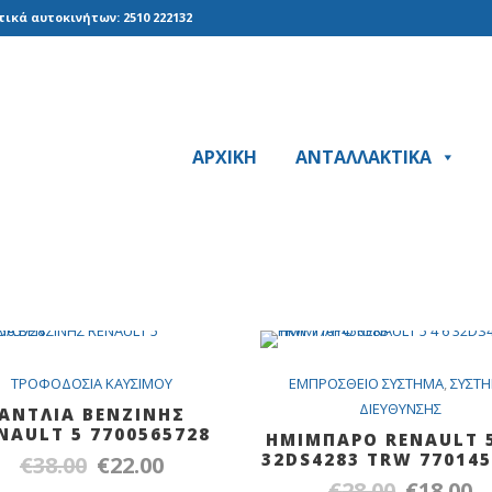
ικά αυτοκινήτων: 2510 222132
ΑΡΧΙΚΗ
ΑΝΤΑΛΛΑΚΤΙΚΑ
SALE
SA
TPOΦOΔOΣIA KAYΣIMOY
EMΠPOΣΘEIO ΣYΣTHMA
,
ΣYΣT
ΔIEYΘYNΣHΣ
ANTΛΙΑ ΒΕΝΖΙΝΗΣ
NAULT 5 7700565728
HMIMΠΑΡΟ RENAULT 5
32DS4283 TRW 770145
€
38.00
€
22.00
Original
Η
€
28.00
€
18.00
Original
Η