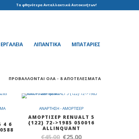
Τα φθηνότερα Ανταλλακτικά Αυτοκινήτων!
EPΓAΛΕΙΑ
ΛΙΠΑΝΤΙΚΑ
ΜΠΑΤΑΡΙΕΣ
ΠΡΟΒΆΛΛΟΝΤΑΙ ΌΛΑ - 8 ΑΠΟΤΕΛΈΣΜΑΤΑ
LE
SALE
HMA
ANAPTHΣH - AMOPTIΣEP
ΑΜΟΡΤΙΣΕΡ RENUALT 5
{122} 72->1985 050016
 4 6
ALLINQUANT
0588
€
45.00
€
25.00
Original
Η