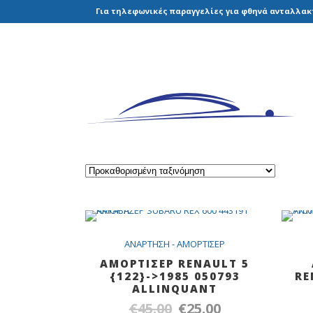
Για τηλεφωνικές παραγγελίες για φθηνά ανταλλακτ
Out Of Stock
SALE
ANAPTHΣH - AMOPTIΣEP
AMOΡΤΙΣΕΡ RENAULT 5
{122}->1985 050793
RE
ALLINQUANT
€
45.00
€
25.00
Original
Η