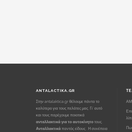
price
τρέχουσα
was:
τιμή
€65.00.
είναι:
€40.00.
ANTALACTIKA.GR
ΤΕ
Στην antalaktica.gr θέλουμε πάντα το
ΑΜ
καλύτερο για τους πελάτες μας. Γι’ αυτό
Επι
και τους παρέχουμε ποιοτικά
λί
ανταλλακτικά για το αυτοκίνητο
τους.
Πως
Ανταλλακτικά
παντός είδους . Η συνέπεια