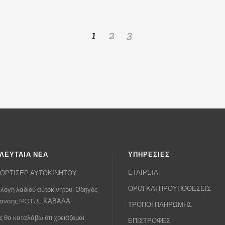
was:
τιμή
was:
τι
€55.00.
είναι:
€55.00.
είν
1
2
3
€40.00.
€4
ΛΕΥΤΑΙΑ ΝΕΑ
ΥΠΗΡΕΣΙΕΣ
ΕΤΑΙΡΕΙΑ
ΟΡΤΙΣΕΡ ΑΥΤΟΚΙΝΗΤΟΥ
ΟΡΟΙ ΚΑΙ ΠΡΟΥΠΟΘΕΣΕΙΣ
λογή λαδιού αυτοκινήτου. Οδηγός
πανσης MOTUL ΚΑΒΑΛΑ
ΤΡΟΠΟΙ ΠΛΗΡΩΜΗΣ
 θα καταλάβω ότι χρειάζομαι
ΕΠΙΣΤΡΟΦΕΣ