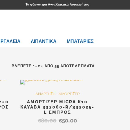
Τα φθηνότερα Ανταλλακτικά Αυτοκινήτων!
EPΓAΛΕΙΑ
ΛΙΠΑΝΤΙΚΑ
ΜΠΑΤΑΡΙΕΣ
ΒΛΈΠΕΤΕ 1–24 ΑΠΌ 55 ΑΠΟΤΕΛΈΣΜΑΤΑ
Stock
LE
Out Of Stock
SALE
ANAPTHΣH - AMOPTIΣEP
720
AMOΡΤΙΣΕΡ ΜΙCRA K10
ΡΟΣ
KAYABA 332060-R/332025-
L ΕΜΠΡΟΣ
€
80.00
€
50.00
Original
Η
έχουσα
price
τρέχουσα