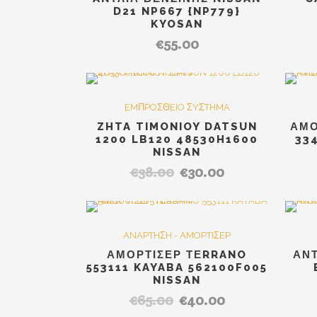
D21 NP667 {NP779}
KYOSAN
€
55.00
Out Of Stock
SALE
EMΠPOΣΘEIO ΣYΣTHMA
ZHTA TIMONIOY DATSUN
ΑΜΟ
1200 LB120 48530H1600
33
NISSAN
€
38.00
€
30.00
Original
Η
price
τρέχουσα
was:
τιμή
€38.00.
είναι:
SALE
ANAPTHΣH - AMOPTIΣEP
€30.00.
ΑΜΟΡΤΙΣΕΡ ΤΕRRANO
ΑΝΤ
553111 KAYABA 562100F005
NISSAN
€
65.00
€
40.00
Original
Η