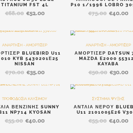
TITANIUM FST 4L
P10 1/1996 LOBRO 30
€
68.00
€
52.00
€
75.00
€
40.00
Original
Η
Original
Η
price
τρέχουσα
price
τρ
was:
τιμή
was:
τι
€68.00.
είναι:
€75.00.
είν
SALE
SA
€52.00.
€4
ANAPTHΣH - AMOPTIΣEP
ANAPTHΣH - AMOPTIΣEP
ΡΤΙΣΕΡ BLUEBIRD U11
ΑΜΟΡΤΙΣΕΡ DATSUN 
4010 KYB 5430201Ε25
MAZDA E2000 5531
NISSAN
KAYABA
€
70.00
€
35.00
€
50.00
€
30.00
Original
Η
Original
Η
price
τρέχουσα
price
τρ
was:
τιμή
was:
τι
€70.00.
είναι:
€50.00.
είν
SALE
SA
TPOΦOΔOΣIA KAYΣIMOY
ΣYΣTHMA ΨYΞHΣ
€35.00.
€3
ΛΙΑ ΒΕΝΖΙΝΗΣ SUNNY
ΑΝΤΛΙΑ ΝΕΡΟΥ BLUE
B11 NP714 KYOSAN
U11 2101005E26 V3
€
55.00
€
40.00
€
55.00
€
40.00
Original
Η
Original
Η
price
τρέχουσα
price
τρ