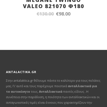
VALEO 821070 Φ180
€
130.00
€
98.00
Original
Η
price
τρέχουσα
was:
τιμή
€130.00.
είναι:
€98.00.
ANTALACTIKA.GR
Στην antalaktica.gr θέλουμε πάντα το καλύτερο για τους πελάτες
μας. Γι’ αυτό και τους παρέχουμε ποιοτικά
ανταλλακτικά για
το αυτοκίνητο
τους.
Ανταλλακτικά
παντός είδους . Η
συνέπεια στην παράδοση, η ποιότητα των ανταλλακτικών και οι
ανταγωνιστικές τιμές είναι έννοιες που χαρακτηρίζουν την