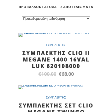
ΠΡΟΒΆΛΛΟΝΤΑΙ ΌΛΑ - 2 ΑΠΟΤΕΛΈΣΜΑΤΑ
SALE
ΣYMΠΛEKTHΣ
ΣΥΜΠΛΕΚΤΗΣ CLIO II
MEGANE 1400 16VAL
LUK 620108000
€
100.00
€
68.00
Original
Η
price
τρέχουσα
was:
τιμή
€100.00.
είναι:
Out Of Stock
SALE
ΣYMΠΛEKTHΣ
€68.00.
ΣΥΜΠΛΕΚΤΗΣ ΣΕΤ CLIO
MEGANE TWINGO