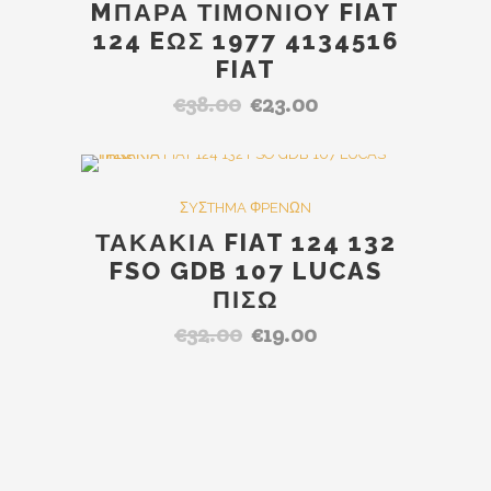
MΠΑΡΑ ΤΙΜΟΝΙΟΥ FIAT
124 EΩΣ 1977 4134516
FIAT
€
38.00
€
23.00
Original
Η
price
τρέχουσα
was:
τιμή
€38.00.
είναι:
SALE
ΣYΣTHMA ΦPENΩN
€23.00.
ΤΑΚΑΚΙΑ FIAT 124 132
FSO GDB 107 LUCAS
ΠΙΣΩ
€
32.00
€
19.00
Original
Η
price
τρέχουσα
was:
τιμή
€32.00.
είναι:
€19.00.