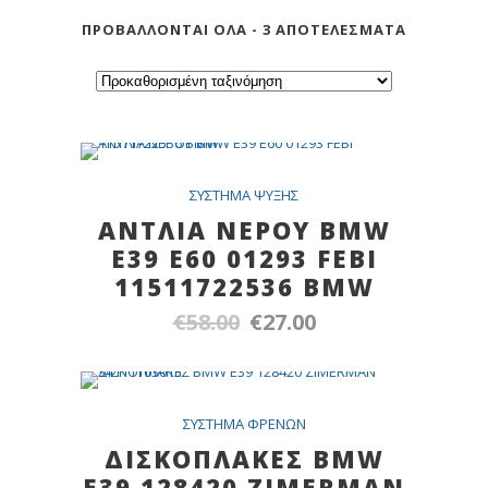
ΠΡΟΒΆΛΛΟΝΤΑΙ ΌΛΑ - 3 ΑΠΟΤΕΛΈΣΜΑΤΑ
SALE
ΣYΣTHMA ΨYΞHΣ
ΑΝΤΛΙΑ ΝΕΡΟΥ BMW
E39 E60 01293 FEBI
11511722536 BMW
€
58.00
€
27.00
Original
Η
price
τρέχουσα
was:
τιμή
€58.00.
είναι:
Out Of Stock
SALE
ΣYΣTHMA ΦPENΩN
€27.00.
ΔΙΣΚΟΠΛΑΚΕΣ BMW
E39 128420 ZIMERMAN