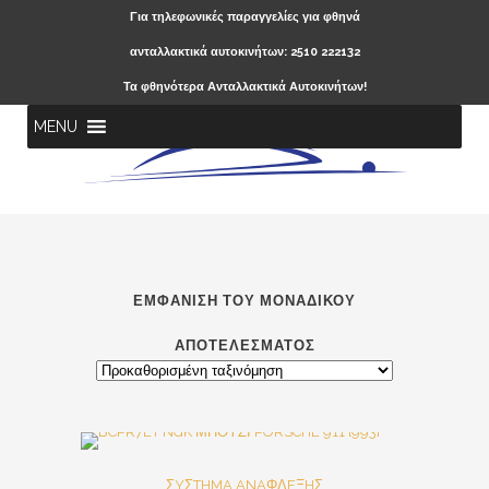
Για τηλεφωνικές παραγγελίες για φθηνά
ανταλλακτικά αυτοκινήτων: 2510 222132
Τα φθηνότερα Ανταλλακτικά Αυτοκινήτων!
MENU
ΕΜΦΆΝΙΣΗ ΤΟΥ ΜΟΝΑΔΙΚΟΎ
ΑΠΟΤΕΛΈΣΜΑΤΟΣ
Out Of Stock
SALE
ΣYΣTHMA ANAΦΛEΞHΣ