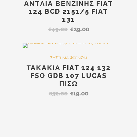
ANTΛΙΑ ΒΕΝΖΙΝΗΣ FIAT
124 BCD 2151/5 FIAT
131
€
49.00
€
29.00
Original
Η
price
τρέχουσα
was:
τιμή
€49.00.
είναι:
SALE
ΣYΣTHMA ΦPENΩN
€29.00.
ΤΑΚΑΚΙΑ FIAT 124 132
FSO GDB 107 LUCAS
ΠΙΣΩ
€
32.00
€
19.00
Original
Η
price
τρέχουσα
was:
τιμή
€32.00.
είναι:
€19.00.