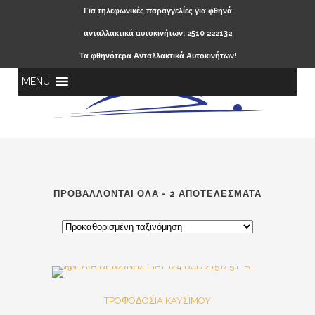
Για τηλεφωνικές παραγγελίες για φθηνά
ανταλλακτικά αυτοκινήτων: 2510 222132
Τα φθηνότερα Ανταλλακτικά Αυτοκινήτων!
MENU
ΠΡΟΒΆΛΛΟΝΤΑΙ ΌΛΑ - 2 ΑΠΟΤΕΛΈΣΜΑΤΑ
Out Of Stock
SALE
TPOΦOΔOΣIA KAYΣIMOY