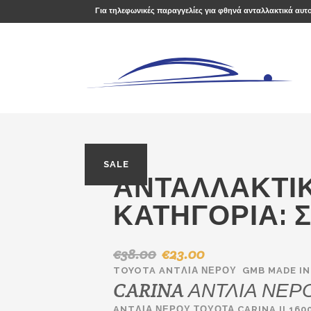
Για τηλεφωνικές παραγγελίες για φθηνά ανταλλακτικά αυτ
SALE
ΑΝΤΑΛΛΑΚΤΙΚ
ΚΑΤΗΓΟΡΊΑ:
€
38.00
€
23.00
Original
Η
price
τρέχουσα
TOYOTA ANTΛΙΑ ΝΕΡΟΥ GMB MADE IN
CARINA ΑΝΤΛΙΑ ΝΕΡ
was:
τιμή
€38.00.
είναι:
ANTΛΙΑ ΝΕΡΟΥ ΤΟΥΟΤΑ CARINA II 160