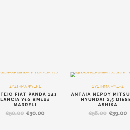
Out Of Stock
SALE
S
ΣYΣTHMA ΨYΞHΣ
ΣYΣTHMA ΨYΞHΣ
ΓΕΙΟ FIAT PANDA 141
ANTΛΙΑ ΝΕΡΟΥ MITSU
LANCIA Y10 BM101
HYUNDAI 2,5 DIES
MARRELI
ASHIKA
€
50.00
€
30.00
€
58.00
€
39.00
Original
Η
Original
Η
price
τρέχουσα
price
τ
was:
τιμή
was:
τ