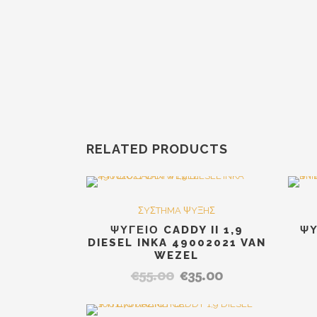
RELATED PRODUCTS
Out Of Stock
SALE
ΣYΣTHMA ΨYΞHΣ
ΨΥΓΕΙΟ CADDY II 1,9
ΨΥ
DIESEL INKA 49002021 VAN
WEZEL
€
55.00
€
35.00
Original
Η
price
τρέχουσα
was:
τιμή