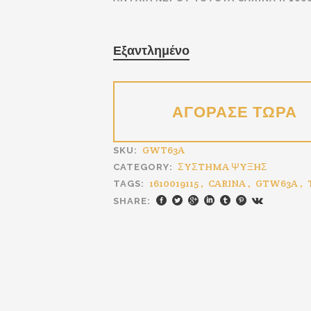
€23.00.
Εξαντλημένο
GWT63A
SKU:
ΣYΣTHMA ΨYΞHΣ
CATEGORY:
1610019115
,
CARINA
,
GTW63A
,
TAGS:
SHARE: