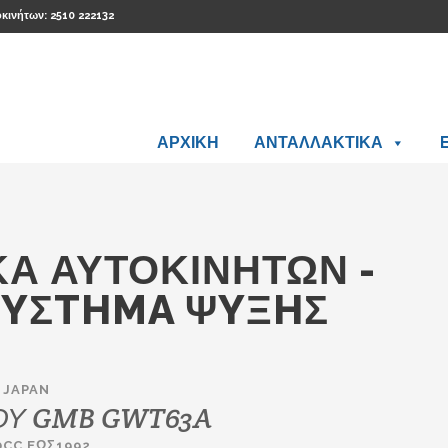
οκινήτων: 2510 222132
ΑΡΧΙΚΗ
ΑΝΤΑΛΛΑΚΤΙΚΑ
Ά ΑΥΤΟΚΙΝΉΤΩΝ -
ΣYΣTHMA ΨYΞHΣ
 JAPAN
ΟΥ GMB GWT63A
0CC EΩΣ1992