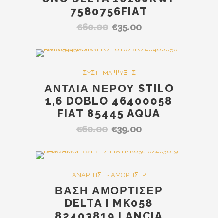
7580756FIAT
€
60.00
€
35.00
Original
Η
price
τρέχουσα
was:
τιμή
€60.00.
είναι:
SALE
ΣYΣTHMA ΨYΞHΣ
€35.00.
ΑΝΤΛΙΑ ΝΕΡΟΥ STILO
1,6 DOBLO 46400058
FIAT 85445 AQUA
€
60.00
€
39.00
Original
Η
price
τρέχουσα
was:
τιμή
€60.00.
είναι:
Out Of Stock
SALE
ANAPTHΣH - AMOPTIΣEP
€39.00.
ΒΑΣΗ ΑΜΟΡΤΙΣΕΡ
DELTA I MK058
82403819 LANCIA