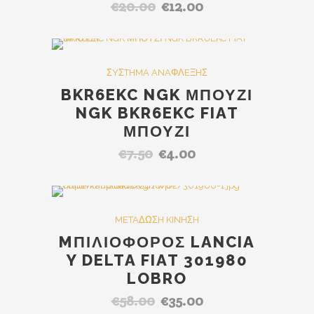
€
20.00
€
12.00
Original
Η
price
τρέχουσα
was:
τιμή
€20.00.
είναι:
SALE
ΣYΣTHMA ANAΦΛEΞHΣ
€12.00.
BKR6EKC NGK ΜΠΟΥΖΙ
NGK BKR6EKC FIAT
ΜΠΟΥΖΙ
€
7.50
€
4.00
Original
Η
price
τρέχουσα
was:
τιμή
€7.50.
είναι:
SALE
METAΔΩΣH KINHΣH
€4.00.
MΠΙΛΙΟΦΟΡΟΣ LANCIA
Y DELTA FIAT 301980
LOBRO
€
58.00
€
35.00
Original
Η