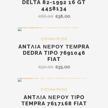
DELTA 82-1992 16 GT
4458134
€
68.00
€
38.00
Original
Η
price
τρέχουσα
was:
τιμή
€68.00.
είναι:
SALE
ΣYΣTHMA ΨYΞHΣ
€38.00.
ANTΛΙΑ ΝΕΡΟΥ ΤΕΜPRA
DEDRA TIPO 7691046
FIAT
€
50.00
€
35.00
Original
Η
price
τρέχουσα
was:
τιμή
€50.00.
είναι:
SALE
ΣYΣTHMA ΨYΞHΣ
€35.00.
ANTΛΙΑ ΝΕΡΟΥ ΤΙPO
TEMPRA 7617168 FIAT