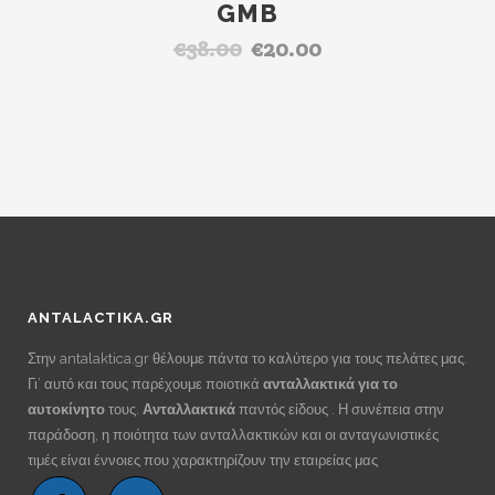
GMB
€
38.00
€
20.00
Original
Η
price
τρέχουσα
was:
τιμή
€38.00.
είναι:
€20.00.
ANTALACTIKA.GR
Στην antalaktica.gr θέλουμε πάντα το καλύτερο για τους πελάτες μας.
Γι’ αυτό και τους παρέχουμε ποιοτικά
ανταλλακτικά για το
αυτοκίνητο
τους.
Ανταλλακτικά
παντός είδους . Η συνέπεια στην
παράδοση, η ποιότητα των ανταλλακτικών και οι ανταγωνιστικές
τιμές είναι έννοιες που χαρακτηρίζουν την εταιρείας μας