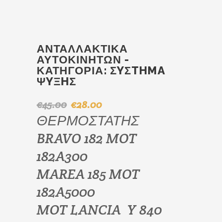
ΑΝΤΑΛΛΑΚΤΙΚΆ
ΑΥΤΟΚΙΝΉΤΩΝ -
ΚΑΤΗΓΟΡΊΑ:
ΣYΣTHMA
ΨYΞHΣ
€
45.00
€
28.00
Original
Η
ΘΕΡΜΟΣΤΑΤΗΣ
price
τρέχουσα
was:
τιμή
BRAVO 182 MOT
€45.00.
είναι:
€28.00.
182A300
MAREA 185 MOT
182A5000
MOT LANCIA Y 840