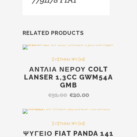
RELATED PRODUCTS
SALE
ΣYΣTHMA ΨYΞHΣ
ΑΝΤΛΙΑ ΝΕΡΟΥ COLT
LANSER 1,3CC GWM54A
GMB
€
32.00
€
20.00
Original
Η
price
τρέχουσα
was:
τιμή
€32.00.
είναι:
Out Of Stock
SALE
ΣYΣTHMA ΨYΞHΣ
€20.00.
ΨΥΓΕΙΟ FIAT PANDA 141