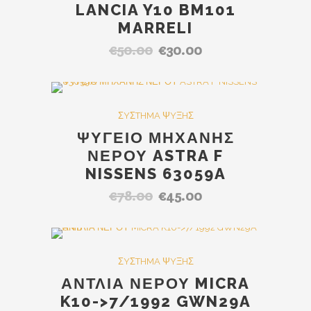
LANCIA Y10 BM101
MARRELI
€
50.00
€
30.00
Original
Η
price
τρέχουσα
was:
τιμή
€50.00.
είναι:
SALE
ΣYΣTHMA ΨYΞHΣ
€30.00.
ΨΥΓΕΙΟ ΜΗΧΑΝΗΣ
ΝΕΡΟΥ ASTRA F
NISSENS 63059A
€
78.00
€
45.00
Original
Η
price
τρέχουσα
was:
τιμή
€78.00.
είναι:
SALE
ΣYΣTHMA ΨYΞHΣ
€45.00.
ΑΝΤΛΙΑ ΝΕΡΟΥ MICRA
K10->7/1992 GWN29A