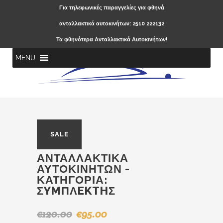
Για τηλεφωνικές παραγγελίες για φθηνά
ανταλλακτικά αυτοκινήτων: 2510 222132
Τα φθηνότερα Ανταλλακτικά Αυτοκινήτων!
MENU
SALE
ΑΝΤΑΛΛΑΚΤΙΚΆ
ΑΥΤΟΚΙΝΉΤΩΝ -
ΚΑΤΗΓΟΡΊΑ:
ΣYMΠΛEKTHΣ
€
120.00
€
95.00
Original
Η