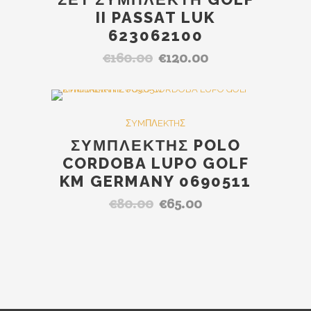
II PASSAT LUK
623062100
€
160.00
€
120.00
Original
Η
price
τρέχουσα
was:
τιμή
€160.00.
είναι:
SALE
ΣYMΠΛEKTHΣ
€120.00.
ΣΥΜΠΛΕΚΤΗΣ POLO
CORDOBA LUPO GOLF
KM GERMANY 0690511
€
80.00
€
65.00
Original
Η
price
τρέχουσα
was:
τιμή
€80.00.
είναι:
€65.00.