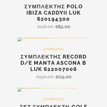
ΣΥΜΠΛΕΚΤΗΣ POLO
IBIZA CADDYII LUK
620194300
€
118.00
€
85.00
Original
Η
price
τρέχουσα
was:
τιμή
€118.00.
είναι:
SALE
ΣYMΠΛEKTHΣ
€85.00.
ΣΥΜΠΛΕΚΤΗΣ RECORD
D/E MANTA ASCONA B
LUK 622007006
€
250.00
€
115.00
Original
Η
price
τρέχουσα
was:
τιμή
€250.00.
είναι:
SALE
ΣYMΠΛEKTHΣ
€115.00.
ΣΕΤ ΣΥΜΠΛΕΚΤΗ GOLF