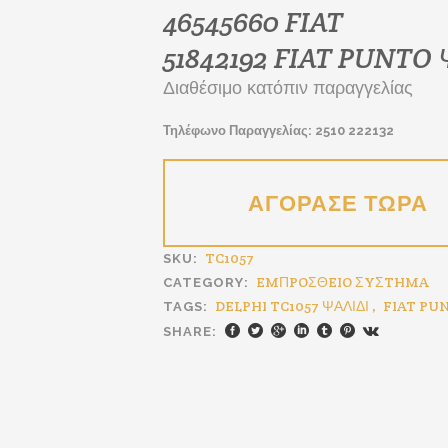
€53.00.
46545660 FIAT
51842192 FIAT PUNTO
Διαθέσιμο κατόπιν παραγγελίας
Τηλέφωνο Παραγγελίας: 2510 222132
TC1057
SKU:
EMΠPOΣΘEIO ΣYΣTHMA
CATEGORY:
DELPHI TC1057 ΨΑΛΙΔΙ
,
FIAT PUN
TAGS:
SHARE: