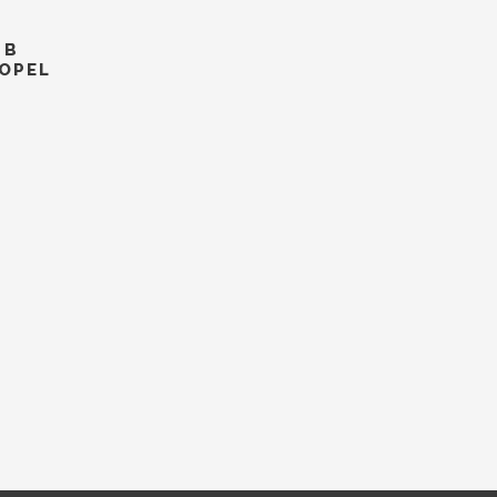
f Stock
ALE
 B
 OPEL
ρέχουσα
μή
ναι:
7.00.