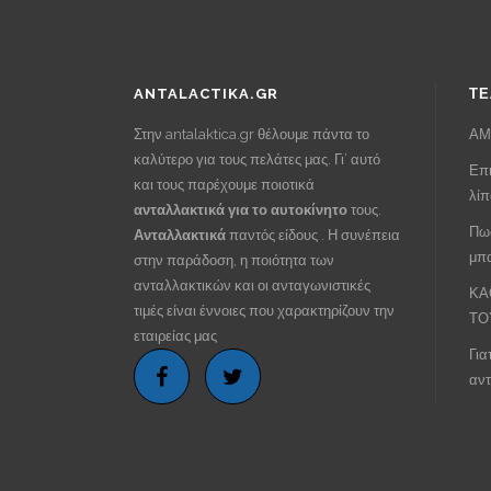
ANTALACTIKA.GR
ΤΕ
Στην antalaktica.gr θέλουμε πάντα το
ΑΜ
καλύτερο για τους πελάτες μας. Γι’ αυτό
Επι
και τους παρέχουμε ποιοτικά
λί
ανταλλακτικά για το αυτοκίνητο
τους.
Πως
Ανταλλακτικά
παντός είδους . Η συνέπεια
μπα
στην παράδοση, η ποιότητα των
ανταλλακτικών και οι ανταγωνιστικές
ΚΑ
τιμές είναι έννοιες που χαρακτηρίζουν την
ΤΟ
εταιρείας μας
Για
αντ