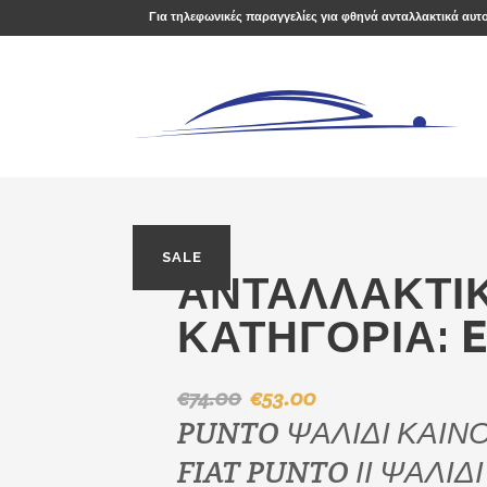
Για τηλεφωνικές παραγγελίες για φθηνά ανταλλακτικά αυτ
SALE
ΑΝΤΑΛΛΑΚΤΙΚ
ΚΑΤΗΓΟΡΊΑ:
€
74.00
€
53.00
Original
Η
PUNTO ΨΑΛΙΔΙ ΚΑΙΝΟ
price
τρέχουσα
was:
τιμή
FIAT PUNTO ΙΙ ΨΑΛΙ
€74.00.
είναι: