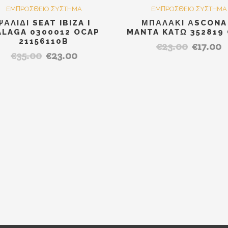
SALE
Out O
S
EMΠPOΣΘEIO ΣYΣTHMA
EMΠPOΣΘEIO ΣYΣTHMA
ΨΑΛΙΔΙ SEAT IBIZA I
ΜΠΑΛΑΚΙ ΑSCONA
ALAGA 0300012 OCAP
MANTA KAΤΩ 352819
21156110B
€
23.00
€
17.00
Original
Η
€
35.00
€
23.00
Original
Η
price
τ
price
τρέχουσα
was:
τι
was:
τιμή
€23.00.
εί
€35.00.
είναι:
€1
€23.00.