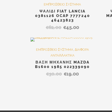
SALE
EMΠPOΣΘEIO ΣYΣTHMA
ΨΑΛΙΔΙ FIAT LANCIA
0381126 OCAP 7777240
M
46423823
€
62.00
€
45.00
Original
Η
price
τρέχουσα
was:
τιμή
€62.00.
είναι:
Out Of Stock
SALE
EMΠPOΣΘEIO ΣYΣTHMA
,
ΔIAΦOPA
€45.00.
ANTAΛΛAKTIKA
ΒΑΣΗ ΜΗΧΑΝΗΣ MAZDA
B1600 1985 022339090
€
30.00
€
19.00
Original
Η
price
τρέχουσα
was:
τιμή
€30.00.
είναι:
€19.00.