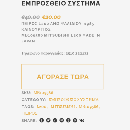
EMΠPOΣΘEIO ΣYΣTHMA
€
40.00
€
20.00
Original
Η
price
τρέχουσα
ΠΕΙΡΟΣ L200 ANΩ ΨΑΛΙΔΙΟΥ 1985
ΚΑΙΝΟΥΡΓIOΣ
was:
τιμή
ΜΒ109586 ΜΙTSUBISHI L200 MADE IN
€40.00.
είναι:
JAPAN
€20.00.
Τηλέφωνο Παραγγελίας: 2510 222132
ΜΒ109586
SKU:
EMΠPOΣΘEIO ΣYΣTHMA
CATEGORY:
L200
,
MITSUBISHI
,
ΜΒ109586
,
TAGS:
ΠΕΙΡΟΣ
SHARE: