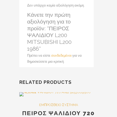
Δεν υπάρχει καμία αξιολόγηση ακόμη.
Κάνετε την πρώτη
αξιολόγηση για το
προϊόν: “ΠΕΙΡΟΣ
ΨΑΛΙΔΙΟΥ L200
MITSUBISHI L200
1986”
Πρέπει να είστε
συνδεδεμένοι
για να
δημοσιεύσετε μια κριτική.
RELATED PRODUCTS
Out Of Stock
SALE
EMΠPOΣΘEIO ΣYΣTHMA
ΠΕΙΡΟΣ ΨΑΛΙΔΙΟΥ 720