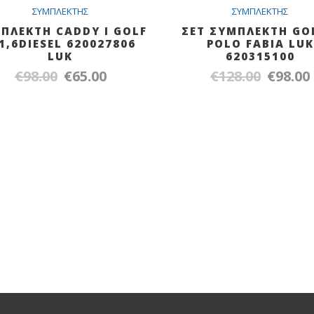
SALE
Out O
S
ΣYMΠΛEKTHΣ
ΣYMΠΛEKTHΣ
ΠΛΕΚΤΗ CADDY I GOLF
ΣΕΤ ΣΥΜΠΛΕΚΤΗ GO
 1,6DIESEL 620027806
POLO FABIA LUK
LUK
620315100
€
98.00
€
65.00
€
128.00
€
98.00
Original
Η
Original
price
τρέχουσα
price
was:
τιμή
was:
τ
€98.00.
είναι:
€128.00.
ε
€65.00.
€