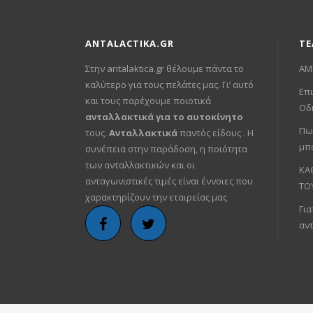
ANTALACTIKA.GR
ΤΕ
Στην antalaktica.gr θέλουμε πάντα το
ΑΜ
καλύτερο για τους πελάτες μας. Γι’ αυτό
Επι
και τους παρέχουμε ποιοτικά
Οδ
ανταλλακτικά για το αυτοκίνητο
Πω
τους.
Ανταλλακτικά
παντός είδους . Η
μπ
συνέπεια στην παράδοση, η ποιότητα
των ανταλλακτικών και οι
ΚΑ
ανταγωνιστικές τιμές είναι έννοιες που
ΤΟ
χαρακτηρίζουν την εταιρείας μας
Για
αν