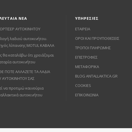
ΛΕΥΤΑΙΑ ΝΕΑ
ΥΠΗΡΕΣΙΕΣ
ΟΡΤΙΣΕΡ ΑΥΤΟΚΙΝΗΤΟΥ
ΕΤΑΙΡΕΙΑ
ΟΡΟΙ ΚΑΙ ΠΡΟΥΠΟΘΕΣΕΙΣ
λογή λαδιού αυτοκινήτου.
ηγός λίπανσης MOTUL ΚΑΒΑΛΑ
ΤΡΟΠΟΙ ΠΛΗΡΩΜΗΣ
ς θα καταλάβω ότι χρειάζομαι
ΕΠΙΣΤΡΟΦΕΣ
αταρία αυτοκινήτου
ΜΕΤΑΦΟΡΙΚΑ
ΘΕ ΠΟΤΕ ΑΛΛΑΖΕΤΕ ΤΑ ΛΑΔΙΑ
BLOG ANTALLAKTICA.GR
Υ ΑΥΤΟΚΙΝΗΤΟΥ ΣΑΣ
COOKIES
τί να προτιμώ καινούρια
ταλλακτικά αυτοκινήτου
ΕΠΙΚΟΙΝΩΝΙΑ