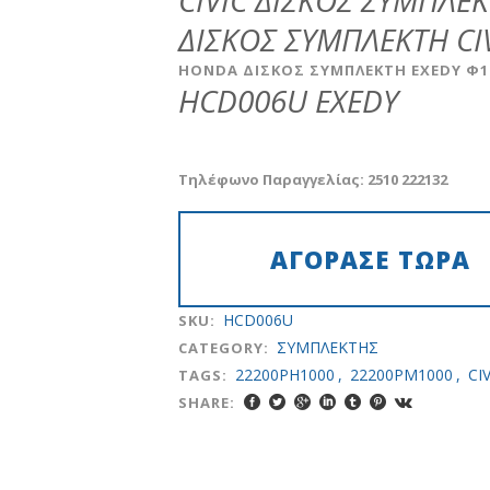
CIVIC ΔΙΣΚΟΣ ΣΥΜΠΛΕ
was:
τιμή
ΔΙΣΚΟΣ ΣΥΜΠΛΕΚΤΗ CIVI
€58.00.
είναι:
€32.00.
ΗΟΝDA ΔΙΣΚΟΣ ΣΥΜΠΛΕΚΤΗ ΕΧΕDY Φ1
HCD006U EXEDY
Τηλέφωνο Παραγγελίας: 2510 222132
HCD006U
SKU:
ΣYMΠΛEKTHΣ
CATEGORY:
22200PH1000
,
22200PM1000
,
CI
TAGS:
SHARE: