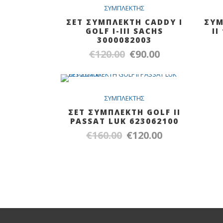
SALE
ΣYMΠΛEKTHΣ
ΣΕΤ ΣΥΜΠΛΕΚΤΗ CADDY I
ΣΥΜ
GOLF I-III SACHS
II
3000082003
€
120.00
€
90.00
Original
Η
price
τρέχουσα
was:
τιμή
€120.00.
είναι:
SALE
ΣYMΠΛEKTHΣ
€90.00.
ΣΕΤ ΣΥΜΠΛΕΚΤΗ GOLF II
PASSAT LUK 623062100
€
160.00
€
120.00
Original
Η
price
τρέχουσα
was:
τιμή
€160.00.
είναι:
€120.00.