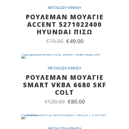
SALE
METAΔΩΣH KINHΣH
ΡΟΥΛΕΜΑΝ ΜΟΥΑΓΙΕ
ACCENT 5271022400
HYUNDAI ΠΙΣΩ
€
70.00
€
49.00
Original
Η
price
τρέχουσα
was:
τιμή
€70.00.
είναι:
Out Of Stock
SALE
METAΔΩΣH KINHΣH
€49.00.
ΡΟΥΛΕΜΑΝ ΜΟΥΑΓΙΕ
SMART VKBA 6680 SKF
COLT
€
120.00
€
80.00
Original
Η
price
τρέχουσα
was:
τιμή
€120.00.
είναι:
SALE
METAΔΩΣH KINHΣH