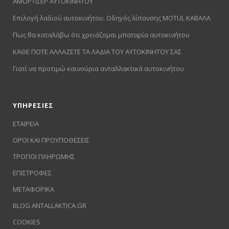
ΑΜΟΡΤΙΣΕΡ ΑΥΤΟΚΙΝΗΤΟΥ
Επιλογή λαδιού αυτοκινήτου. Οδηγός λίπανσης MOTUL ΚΑΒΑΛΑ
Πως θα καταλάβω ότι χρειάζομαι μπαταρία αυτοκινήτου
ΚΑΘΕ ΠΟΤΕ ΑΛΛΑΖΕΤΕ ΤΑ ΛΑΔΙΑ ΤΟΥ ΑΥΤΟΚΙΝΗΤΟΥ ΣΑΣ
Γιατί να προτιμώ καινούρια ανταλλακτικά αυτοκινήτου
ΥΠΗΡΕΣΙΕΣ
ΕΤΑΙΡΕΙΑ
ΟΡΟΙ ΚΑΙ ΠΡΟΥΠΟΘΕΣΕΙΣ
ΤΡΟΠΟΙ ΠΛΗΡΩΜΗΣ
ΕΠΙΣΤΡΟΦΕΣ
ΜΕΤΑΦΟΡΙΚΑ
BLOG ANTALLAKTICA.GR
COOKIES