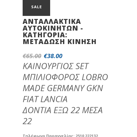
SALE
ΑΝΤΑΛΛΑΚΤΙΚΆ
ΑΥΤΟΚΙΝΉΤΩΝ -
ΚΑΤΗΓΟΡΊΑ:
METAΔΩΣH KINHΣH
€
65.00
€
38.00
Original
Η
price
τρέχουσα
ΚΑΙΝΟΥΡΓΙΟΣ SET
was:
τιμή
ΜΠΙΛΙΟΦΟΡΟΣ LOBRO
€65.00.
είναι:
€38.00.
MADE GERMANY GKN
FIAT LANCIA
ΔΟΝΤΙΑ ΕΞΩ 22 ΜΕΣΑ
22
Τηλέφωνο Παραγγελίας: 2510 222132