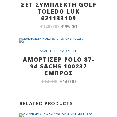
ΣΕΤ ΣΥΜΠΛΕΚΤΗ GOLF
TOLEDO LUK
621133109
€
140.00
€
95.00
Original
Η
price
τρέχουσα
was:
τιμή
€140.00.
είναι:
Out Of Stock
SALE
ANAPTHΣH - AMOPTIΣEP
€95.00.
ΑΜΟΡΤΙΣΕΡ POLO 87-
94 SACHS 100237
ΕΜΠΡΟΣ
€
68.00
€
50.00
Original
Η
price
τρέχουσα
was:
τιμή
€68.00.
είναι:
RELATED PRODUCTS
€50.00.