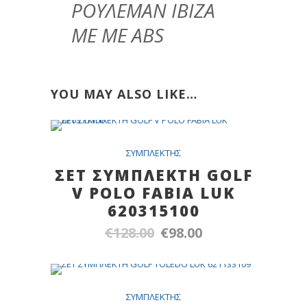
ΡΟΥΛΕΜΑΝ ΙΒΙΖΑ
ΜΕ ME ABS
YOU MAY ALSO LIKE…
Out Of Stock
SALE
ΣYMΠΛEKTHΣ
ΣΕΤ ΣΥΜΠΛΕΚΤΗ GOLF
V POLO FABIA LUK
620315100
€
128.00
€
98.00
Original
Η
price
τρέχουσα
was:
τιμή
€128.00.
είναι:
SALE
ΣYMΠΛEKTHΣ
€98.00.