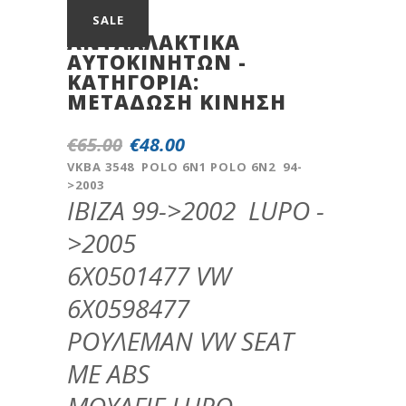
SALE
ΑΝΤΑΛΛΑΚΤΙΚΆ
ΑΥΤΟΚΙΝΉΤΩΝ -
ΚΑΤΗΓΟΡΊΑ:
METAΔΩΣH KINHΣH
€
65.00
€
48.00
Original
Η
price
τρέχουσα
VKBA 3548 POLO 6N1 POLO 6N2 94-
>2003
was:
τιμή
IBIZA 99->2002 LUPO -
€65.00.
είναι:
€48.00.
>2005
6X0501477 VW
6X0598477
ΡΟΥΛΕΜΑΝ VW SEAT
ΜΕ ΑΒS