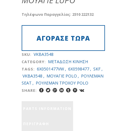
ΜΟΥΑΓΙΕ LUPO
Τηλέφωνο Παραγγελίας: 2510 222132
VKBA3548
SKU:
METAΔΩΣH KINHΣH
CATEGORY:
6X0501477VW
,
6X0598477
,
SKF
,
TAGS:
VKBA3548
,
ΜΟΥΑΓΙE POLO
,
ΡΟΥΛΕΜΑΝ
SEAT
,
ΡΟΥΛΕΜΑΝ ΤΡΟΧΟΥ POLO
SHARE:
PARTS INFORMATION
ΠΕΡΙΓΡΑΦΉ