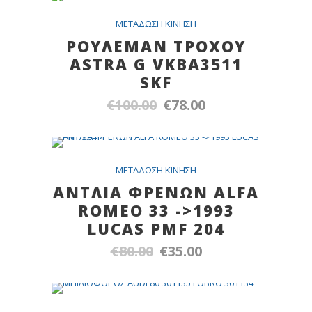
Out Of Stock
SALE
METAΔΩΣH KINHΣH
ΡΟΥΛΕΜΑΝ ΤΡΟΧΟΥ
ASTRA G VKBA3511
SKF
€
100.00
€
78.00
Original
Η
price
τρέχουσα
was:
τιμή
€100.00.
είναι:
SALE
METAΔΩΣH KINHΣH
€78.00.
ANTΛΙΑ ΦΡΕΝΩΝ ΑLFA
ROMEO 33 ->1993
LUCAS PMF 204
€
80.00
€
35.00
Original
Η
price
τρέχουσα
was:
τιμή
€80.00.
είναι: