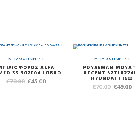
SALE
S
METAΔΩΣH KINHΣH
METAΔΩΣH KINHΣH
ΜΠΙΛΙΟΦΟΡΟΣ ALFA
ΡΟΥΛΕΜΑΝ ΜΟΥΑΓ
MEO 33 302004 LOBRO
ACCENT 52710224
HYUNDAI ΠΙΣΩ
€
70.00
€
45.00
Original
Η
€
70.00
€
49.00
Original
Η
price
τρέχουσα
price
τ
was:
τιμή
was:
τ
€70.00.
είναι:
€70.00.
εί
€45.00.
€