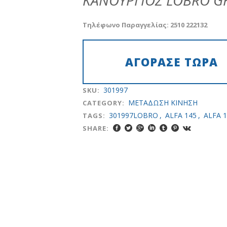
KANOYΡΓΙΟΣ LOBRO GK
was:
τιμή
€70.00.
είναι:
Τηλέφωνο Παραγγελίας: 2510 222132
€35.00.
301997
SKU:
METAΔΩΣH KINHΣH
CATEGORY:
301997LOBRO
,
ALFA 145
,
ALFA 
TAGS:
SHARE: