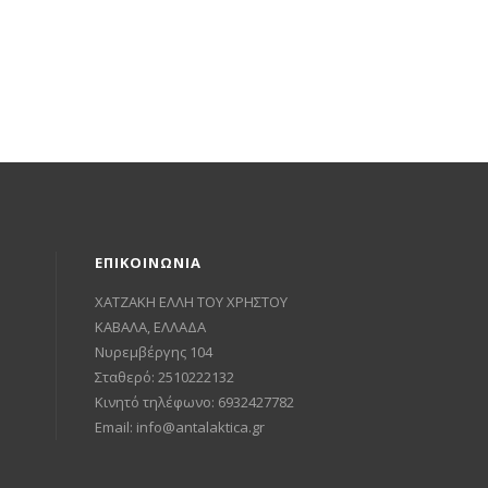
ΕΠΙΚΟΙΝΩΝΙΑ
ΧΑΤΖΑΚΗ ΕΛΛΗ ΤΟΥ ΧΡΗΣΤΟΥ
ΚΑΒΑΛΑ, ΕΛΛΑΔΑ
Νυρεμβέργης 104
Σταθερό: 2510222132
Κινητό τηλέφωνο: 6932427782
Email:
info@antalaktica.gr