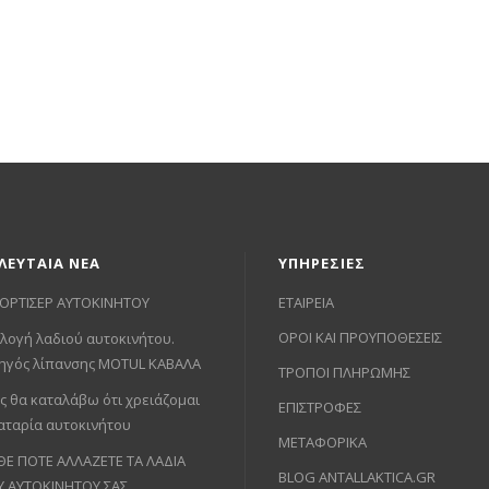
ΛΕΥΤΑΙΑ ΝΕΑ
ΥΠΗΡΕΣΙΕΣ
ΟΡΤΙΣΕΡ ΑΥΤΟΚΙΝΗΤΟΥ
ΕΤΑΙΡΕΙΑ
ΟΡΟΙ ΚΑΙ ΠΡΟΥΠΟΘΕΣΕΙΣ
λογή λαδιού αυτοκινήτου.
ηγός λίπανσης MOTUL ΚΑΒΑΛΑ
ΤΡΟΠΟΙ ΠΛΗΡΩΜΗΣ
ς θα καταλάβω ότι χρειάζομαι
ΕΠΙΣΤΡΟΦΕΣ
αταρία αυτοκινήτου
ΜΕΤΑΦΟΡΙΚΑ
ΘΕ ΠΟΤΕ ΑΛΛΑΖΕΤΕ ΤΑ ΛΑΔΙΑ
BLOG ANTALLAKTICA.GR
Υ ΑΥΤΟΚΙΝΗΤΟΥ ΣΑΣ