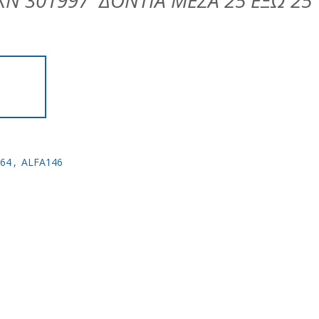
N 301997 ΔΟΝΤΙΑ ΜΕΣΑ 25 ΕΞΩ 25
164
,
ALFA146