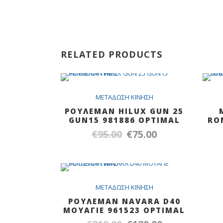
RELATED PRODUCTS
SALE
METAΔΩΣH KINHΣH
ΡΟΥΛΕΜΑΝ HILUX GUN 25
GUN15 981886 OPTIMAL
RO
€
95.00
€
75.00
Original
Η
price
τρέχουσα
was:
τιμή
€95.00.
είναι:
Out Of Stock
SALE
METAΔΩΣH KINHΣH
€75.00.
ΡΟΥΛΕΜΑΝ NAVARA D40
MOΥΑΓΙΕ 961523 OPTIMAL