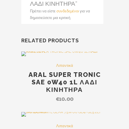
ΛΑΔΙ ΚΙΝΗΤΗΡΑ”
Πρέπει να είστε
συνδεδεμένοι
για να
δημοσιεύσετε μια κριτική.
RELATED PRODUCTS
Λιπαντικά
ARAL SUPER TRONIC
SAE 0W40 1L ΛΑΔΙ
ΚΙΝΗΤΗΡΑ
€
10.00
Out Of Stock
SALE
Λιπαντικά