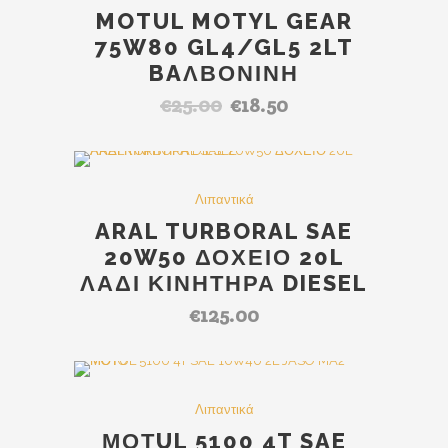
MOTUL MOTYL GEAR
75W80 GL4/GL5 2LT
BAΛΒΟΝΙΝΗ
€
25.00
€
18.50
Original
Η
price
τρέχουσα
was:
τιμή
€25.00.
είναι:
Λιπαντικά
€18.50.
ARAL TURBORAL SAE
20W50 ΔΟΧΕΙΟ 20L
ΛΑΔΙ ΚΙΝΗΤΗΡΑ DIESEL
€
125.00
Out Of Stock
SALE
Λιπαντικά
ΜΟΤUL 5100 4T SAE